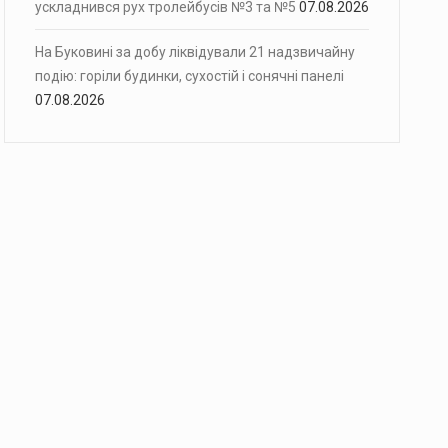
ускладнився рух тролейбусів №3 та №5
07.08.2026
На Буковині за добу ліквідували 21 надзвичайну
подію: горіли будинки, сухостій і сонячні панелі
07.08.2026