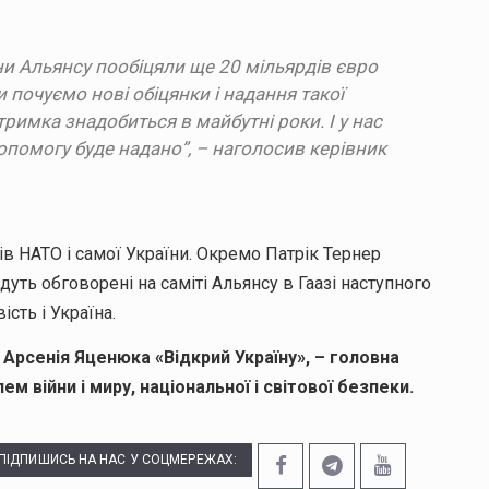
аїни Альянсу пообіцяли ще 20 мільярдів євро
 почуємо нові обіцянки і надання такої
римка знадобиться в майбутні роки. І у нас
допомогу буде надано”, – наголосив керівник
ів НАТО і самої України. Окремо Патрік Тернер
дуть обговорені на саміті Альянсу в Гаазі наступного
сть і Україна.
Арсенія Яценюка «Відкрий Україну», – головна
війни і миру, національної і світової безпеки.
ПІДПИШИСЬ НА НАС У СОЦМЕРЕЖАХ: