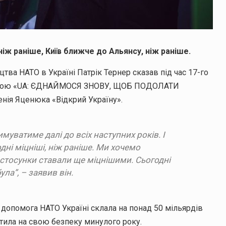
ніж раніше, Київ ближче до Альянсу, ніж раніше.
ва НАТО в Україні Патрік Тернер сказав під час 17-го
азвою «UA: ЄДНАЙМОСЯ ЗНОВУ, ЩОБ ПОДОЛАТИ
нія Яценюка «Відкрий Україну».
имуватиме далі до всіх наступних років. І
дні міцніші, ніж раніше. Ми хочемо
 стосунки ставали ще міцнішими. Сьогодні
ла”, – заявив він.
 допомога НАТО Україні склала на понад 50 мільярдів
атила на свою безпеку минулого року.