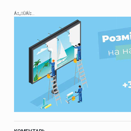
Á‡„ÛÁÍ‡...