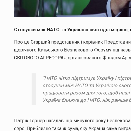
Стосунки між НАТО та Україною сьогодні міцніші, 
Про це Старший представник і керівник Представницт
щорічного Київського Безпекового Форуму під н
СВІТОВОГО АГРЕСОРА», організованого Фондом Арсе
“НАТО чітко підтримує Україну і підтр
стосунки між НАТО та Україною сього
працювати разом для того, щоб наші
Україна ближче до НАТО, ніж раніше бу
Патрік Тернер нагадав, що минулого року безпекова
євро. Приблизно така ж сума, яку Україна сама витр