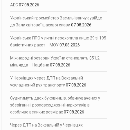
АЕС
07.08.2026
Український гросмейстер Василь Іванчук увійде
до Зали світової шахової слави
07.08.2026
Українська ППО у липні перехопила лише 29 зі 195
балістичних ракет – МОУ
07.08.2026
Міжнародні резерви України становлять $51,2
мільярда – Нацбанк
07.08.2026
У Чернівцях через ДТП на Вокзальній
ускладнений рух транспорту
07.08.2026
Судитимуть двох буковинців, обвинувачених у
зберіганні і розповсюдженні наркотиків в
особливо великих розмірах
07.08.2026
Через ДТП на Вокзальній у Чернівцях