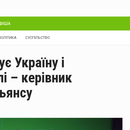
ФІША
ПОЛІТИКА
СУСПІЛЬСТВО
є Україну і
і – керівник
ьянсу