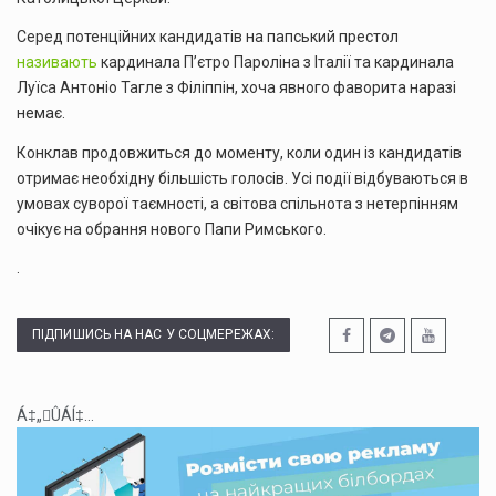
Серед потенційних кандидатів на папський престол
називають
кардинала П’єтро Пароліна з Італії та кардинала
Луїса Антоніо Тагле з Філіппін, хоча явного фаворита наразі
немає
.
Конклав продовжиться до моменту, коли один із кандидатів
отримає необхідну більшість голосів.
Усі події відбуваються в
умовах суворої таємності, а світова спільнота з нетерпінням
очікує на обрання нового Папи Римського.
.
ПІДПИШИСЬ НА НАС У СОЦМЕРЕЖАХ:
Á‡„ÛÁÍ‡...