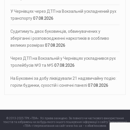
У Чернівцях через ДТП на Вокзальній ускладнений рух
транспорту
07.08.2026
Судитимуть двох буковинців, обвинувачених у
зберіганні і розповсюдженні наркотиків в особливо
великих розмірах
07.08.2026
Через ДТП на Вокзальній у Чернівцях ускладнився рух
тролейбусів №3 та №5
07.08.2026
На Буковині за добу ліквідували 21 надзвичайну подію:
горіли будинки, сухостій і сонячні панелі
07.08.2026
© 2013-2025 ТРК «ТВА». Усі права захищено. За повного чи часткового використання
текстів та зображень чи за будь-якого іншого поширення інформації з сайту Телекомпанії
«ТВА» гіперпосилання на сайт www.tva.ua – є обов’язковим.