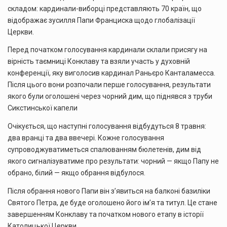
складом: кардинали-виборці представляють 70 країн, що
відображає зусилля Папи Франциска щодо глобалізації
Церкви
.
Перед початком голосування кардинали склали присягу на
вірність таємниці Конклаву та взяли участь у духовній
конференції, яку виголосив кардинал Раньєро Канталамесса.
Після цього вони розпочали перше голосування, результати
якого були оголошені через чорний дим, що піднявся з труби
Сикстинської капели
Очікується, що наступні голосування відбудуться 8 травня:
два вранці та два ввечері.
Кожне голосування
супроводжуватиметься спалюванням бюлетенів, дим від
якого сигналізуватиме про результати: чорний — якщо Папу не
обрано, білий — якщо обрання відбулося.
Після обрання нового Папи він з’явиться на балконі базиліки
Святого Петра, де буде оголошено його ім’я та титул.
Це стане
завершенням Конклаву та початком нового етапу в історії
Католицької Церкви.