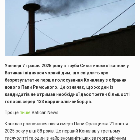
Увечері 7 травня 2025 року з труби Сикстинської капели у
Ватикані піднявся чорний дим, що свідчить про
безрезультатне перше голосування Конклаву з обрання
нового Папи Римського.
Це означає, що жоден із
кандидатів не отримав необхідної двох третин більшості
голосів серед 133 кардиналів-виборців
.
Про це
пише
Vatican News.
Конклав розпочався після смерті Папи Франциска 21 квітня
2025 року у віці 88 років.
Це перший Конклав у третьому
тисячолітті та один із найрізноманітніших за географічним