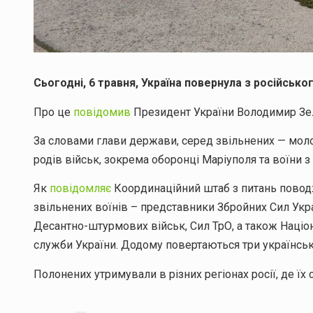
Сьогодні, 6 травня, Україна повернула з російськ
Про це
повідомив
Президент України Володимир Зе
За словами глави держави, серед звільнених — молод
родів військ, зокрема оборонці Маріуполя та воїни з
Як
повідомляє
Координаційний штаб з питань повод
звільнених воїнів – представники Збройних Сил Укра
Десантно-штурмових військ, Сил ТрО, а також Націо
служби України. Додому повертаються три українськи
Полонених утримували в різних регіонах росії, де ї