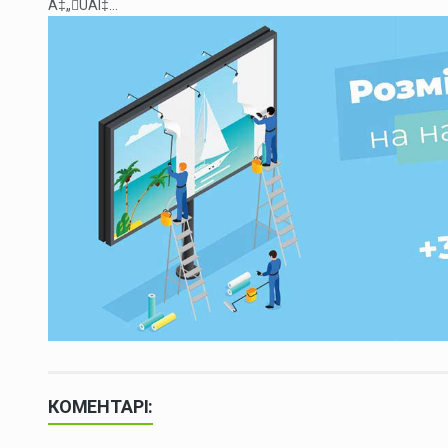
Á‡„ÛÁÍ‡...
КОМЕНТАРІ: