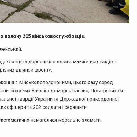
ого полону 205 військовослужбовців.
ленський.
і хлопці та дорослі чоловіки з майже всіх видів і
 різних ділянок фронту.
ження з військовополоненими, цього разу серед
їни, зокрема Військово-морських сил, Повітряних сил,
нальної гвардії України та Державної прикордонної
х офіцери та 202 солдати і сержанти.
х систематично намагалися морально зламати.