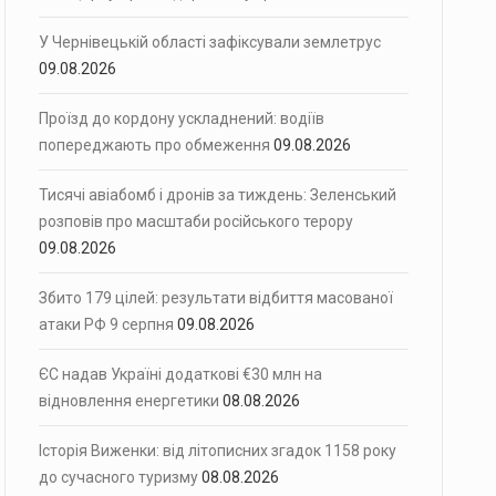
У Чернівецькій області зафіксували землетрус
09.08.2026
Проїзд до кордону ускладнений: водіїв
попереджають про обмеження
09.08.2026
Тисячі авіабомб і дронів за тиждень: Зеленський
розповів про масштаби російського терору
09.08.2026
Збито 179 цілей: результати відбиття масованої
атаки РФ 9 серпня
09.08.2026
ЄС надав Україні додаткові €30 млн на
відновлення енергетики
08.08.2026
Історія Виженки: від літописних згадок 1158 року
до сучасного туризму
08.08.2026