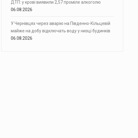
ДТП: у крові виявили 2,57 проміле алкоголю
06.08.2026
У Чернівцях через аварію на Південно-Кільцевій
майже на добу відключать воду у низці будинків
06.08.2026