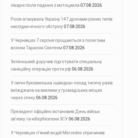
лікарні після падіння з мотоцикла
07.08.2026
Росія атакувала Україну 147 дронами різних типів:
наслідки нічного обстрілу
07.08.2026
У Чернівцях 7 серпня прощаються з полеглим
воїном Тарасом Скінтеєм
07.08.2026
Зеленський доручив підготувати спеціальну
санкційну операцію проти рф
06.08.2026
У липні буковинська «швидка» понад тисячу разів
виїжджала на виклики у громадських місцях
через спеку
06.08.2026
Президент офіційно встановив День військ
зв’язку та кібербезпеки ЗСУ
06.08.2026
У Чернівцях п’яний водій Mercedes спричинив