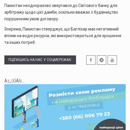
Пакистан неодноразово звертався до Світового банку для
арбітражу щодо цієї дамби, оскільки вважає її будівництво
порушенням умов договору.
Зокрема, Пакистан стверджує, що Багліхар має негативний
вплив на водні ресурси, які використовуються для зрошення
та інших потреб.
ПІДПИШИСЬ НА НАС У СОЦМЕРЕЖАХ:
Á‡„ÛÁÍ‡...