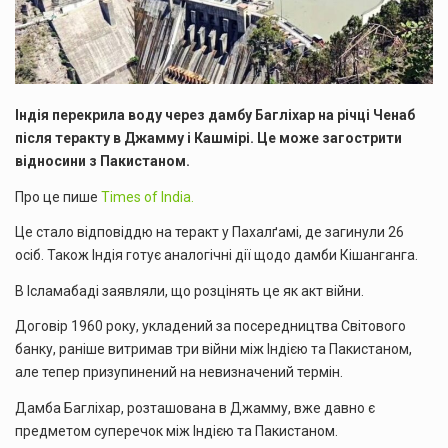
Індія перекрила воду через дамбу Багліхар на річці Ченаб
після теракту в Джамму і Кашмірі. Це може загострити
відносини з Пакистаном.
Про це пише
Times of India.
Це стало відповіддю на теракт у Пахалґамі, де загинули 26
осіб. Також Індія готує аналогічні дії щодо дамби Кішанганга.
В Ісламабаді заявляли, що розцінять це як акт війни.
Договір 1960 року, укладений за посередництва Світового
банку, раніше витримав три війни між Індією та Пакистаном,
але тепер призупинений на невизначений термін.
Дамба Багліхар, розташована в Джамму, вже давно є
предметом суперечок між Індією та Пакистаном.