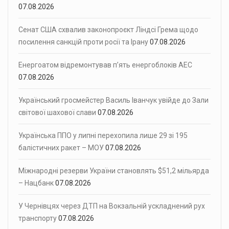
07.08.2026
Сенат США схвалив законопроєкт Ліндсі Грема щодо
посилення санкцій проти росії та Ірану
07.08.2026
Енергоатом відремонтував п’ять енергоблоків АЕС
07.08.2026
Український гросмейстер Василь Іванчук увійде до Зали
світової шахової слави
07.08.2026
Українська ППО у липні перехопила лише 29 зі 195
балістичних ракет – МОУ
07.08.2026
Міжнародні резерви України становлять $51,2 мільярда
– Нацбанк
07.08.2026
У Чернівцях через ДТП на Вокзальній ускладнений рух
транспорту
07.08.2026