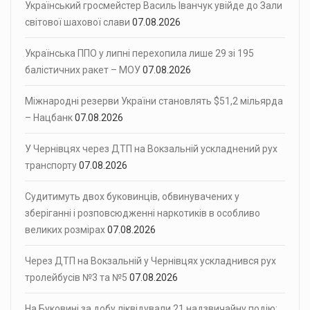
Український гросмейстер Василь Іванчук увійде до Зали
світової шахової слави
07.08.2026
Українська ППО у липні перехопила лише 29 зі 195
балістичних ракет – МОУ
07.08.2026
Міжнародні резерви України становлять $51,2 мільярда
– Нацбанк
07.08.2026
У Чернівцях через ДТП на Вокзальній ускладнений рух
транспорту
07.08.2026
Судитимуть двох буковинців, обвинувачених у
зберіганні і розповсюдженні наркотиків в особливо
великих розмірах
07.08.2026
Через ДТП на Вокзальній у Чернівцях ускладнився рух
тролейбусів №3 та №5
07.08.2026
На Буковині за добу ліквідували 21 надзвичайну подію: