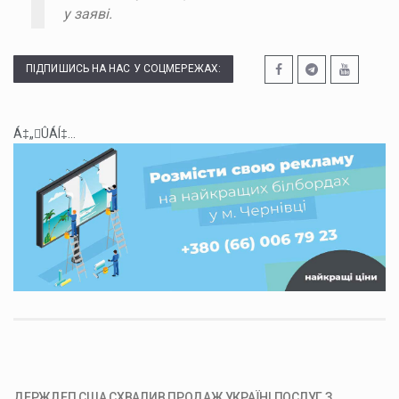
у заяві.
ПІДПИШИСЬ НА НАС У СОЦМЕРЕЖАХ:
Á‡„ÛÁÍ‡...
ДЕРЖДЕП США СХВАЛИВ ПРОДАЖ УКРАЇНІ ПОСЛУГ З