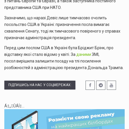
з питань Європи та Євразії, а також заступника постійного
представника США при НАТО.
Зазначимо, що наразі Девіс лише тимчасово очолить
посольство США в Україні: призначення посла вимагає
схвалення Сенату, тоді як тимчасового повіреного у справах
призначає адміністрація президента.
Перед цим послом США в Україні була Бріджит Брінк, про
відставку якої стало відомо у квіті. За
даними
ЗМІ,
посол вирішила залишити посаду на тлі посилення
розбіжностей з адміністрацією президента Дональда Трампа.
ПІДПИШИСЬ НА НАС У СОЦМЕРЕЖАХ:
Á‡„ÛÁÍ‡...