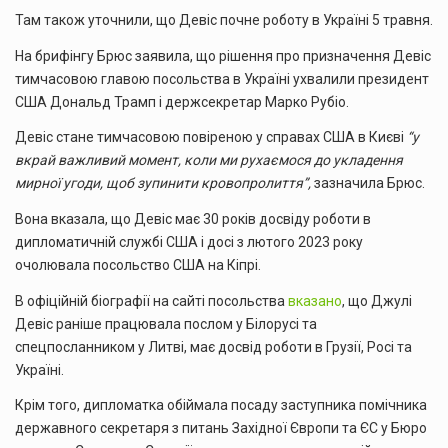
Там також уточнили, що Девіс почне роботу в Україні 5 травня.
На брифінгу Брюс заявила, що рішення про призначення Девіс
тимчасовою главою посольства в Україні ухвалили президент
США Дональд Трамп і держсекретар Марко Рубіо.
Девіс стане тимчасовою повіреною у справах США в Києві
“у
вкрай важливий момент, коли ми рухаємося до укладення
мирної угоди, щоб зупинити кровопролиття”,
зазначила Брюс.
Вона вказала, що Девіс має 30 років досвіду роботи в
дипломатичній службі США і досі з лютого 2023 року
очолювала посольство США на Кіпрі.
В офіційній біографії на сайті посольства
вказано
, що Джулі
Девіс раніше працювала послом у Білорусі та
спецпосланником у Литві, має досвід роботи в Грузії, Росі та
Україні.
Крім того, дипломатка обіймала посаду заступника помічника
державного секретаря з питань Західної Європи та ЄС у Бюро