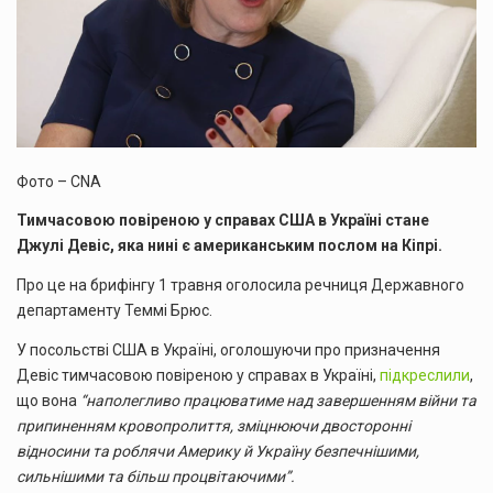
Фото – CNA
Тимчасовою повіреною у справах США в Україні стане
Джулі Девіс, яка нині є американським послом на Кіпрі.
Про це на брифінгу 1 травня оголосила речниця Державного
департаменту Теммі Брюс.
У посольстві США в Україні, оголошуючи про призначення
Девіс тимчасовою повіреною у справах в Україні,
підкреслили
,
що вона
“наполегливо працюватиме над завершенням війни та
припиненням кровопролиття, зміцнюючи двосторонні
відносини та роблячи Америку й Україну безпечнішими,
сильнішими та більш процвітаючими”.