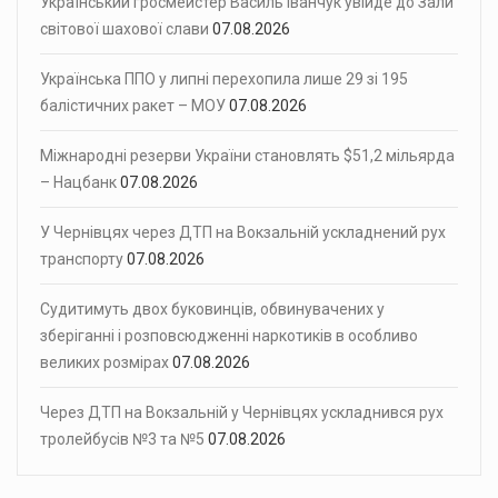
Український гросмейстер Василь Іванчук увійде до Зали
світової шахової слави
07.08.2026
Українська ППО у липні перехопила лише 29 зі 195
балістичних ракет – МОУ
07.08.2026
Міжнародні резерви України становлять $51,2 мільярда
– Нацбанк
07.08.2026
У Чернівцях через ДТП на Вокзальній ускладнений рух
транспорту
07.08.2026
Судитимуть двох буковинців, обвинувачених у
зберіганні і розповсюдженні наркотиків в особливо
великих розмірах
07.08.2026
Через ДТП на Вокзальній у Чернівцях ускладнився рух
тролейбусів №3 та №5
07.08.2026