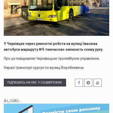
У Чернівцях через ремонтні роботи на вулиці Івасюка
автобуси маршруту №5 тимчасово змінюють схему руху.
Про це повідомляє Чернівецьке тролейбусне управління.
Наразі транспорт курсує по вулиці Воробкевича.
ПІДПИШИСЬ НА НАС У СОЦМЕРЕЖАХ:
Á‡„ÛÁÍ‡...