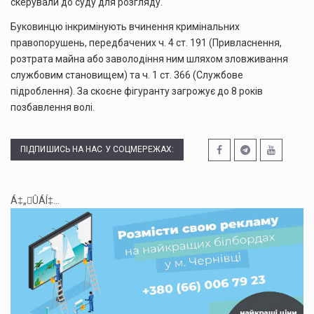
скерували до суду для розгляду.
Буковинцю інкримінують вчинення кримінальних
правопорушень, передбачених ч. 4 ст. 191 (Привласнення,
розтрата майна або заволодіння ним шляхом зловживання
службовим становищем) та ч. 1 ст. 366 (Службове
підроблення). За скоєне фігуранту загрожує до 8 років
позбавлення волі.
ПІДПИШИСЬ НА НАС У СОЦМЕРЕЖАХ:
Á‡„ÛÁÍ‡...