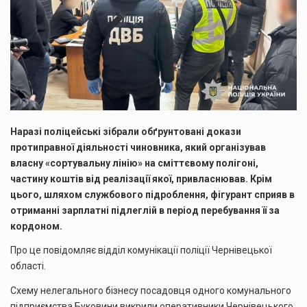
Наразі поліцейські зібрали обґрунтовані докази
протиправної діяльності чиновника, який організував
власну «сортувальну лінію» на сміттєвому полігоні,
частину коштів від реалізації якої, привласнював. Крім
цього, шляхом службового підроблення, фігурант сприяв в
отриманні зарплатні підлеглій в період перебування її за
кордоном.
Про це повідомляє відділ комунікації поліції Чернівецької
області.
Схему нелегального бізнесу посадовця одного комунального
підприємства Буковини викрили оперативники Чернівецького