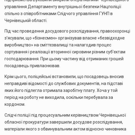
управління Департаменту внутрішньої безпеки Нацполіції
спільно з співробітниками Слідчого управління ГУНП в
Чернівецькій області.
Під час проведення досудового розслідування, правоохоронці
з’ясували, що «бізнесмен» організував власне «безвідходне
виробництво» на сміттєзвалищі та налагодив процес
сортування і реалізації вторинної сировини різним суб’єктам
господарювання. При цьому частину від отриманих грошей
посадовець привласнював.
Крім цього, поліцейські встановили, що посадовець вносив
неправдиві відомості до службових документів, на підставі
яких його підлегла отримала заробітну плату. Хоча у той
період на роботу не виходила, оскільки перебувала за
кордоном.
Слідчі поліції під процесуальним керівництвом Чернівецької
обласної прокуратури завершили досудове розслідування,
матеріали якого з обвинувальним актом відносно чиновника