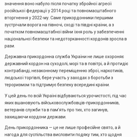
значення воно набуло після початку збройної агресії
російської федерації у 2014 році та повномасштабного
вторгнення у 2022-му. Саме прикордонники першими
зустрічали ворога на півночі, сході та півдні країни, а з
початком повномасштабної війни їхня роль у забезпеченні
національної безпеки та недоторканності кордонів зросла в
рази.
Державна прикордонна служба України не лише охороняє
державний кордон на суходолі, морі та в повітрі, а й протидіє
контрабанді, незаконному переміщенню зброї, наркотиків,
людської торгівлі, бере участь у заходах з боротьби з
тероризмом та підтримує безпеку всередині країни.
У цей день по всій Україні відбуваються урочистості, під час
яких вшановують військовослужбовців-прикордонників,
ветеранів служби та в пам’ять про тих, хто загинув,
захищаючи кордони держави.
День прикордонника — це не лише професійне свято, а й
нагода для суспільства висловити подяку тим, хто щодня