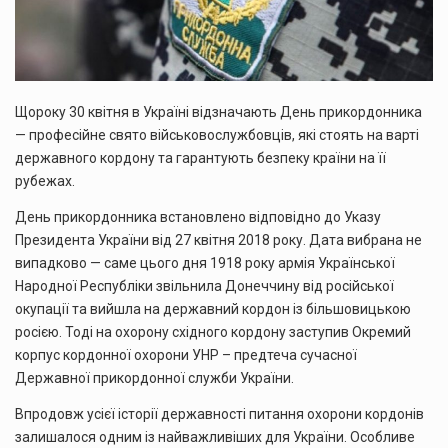
Щороку 30 квітня в Україні відзначають День прикордонника
— професійне свято військовослужбовців, які стоять на варті
державного кордону та гарантують безпеку країни на її
рубежах.
День прикордонника встановлено відповідно до Указу
Президента України від 27 квітня 2018 року. Дата вибрана не
випадково — саме цього дня 1918 року армія Української
Народної Республіки звільнила Донеччину від російської
окупації та вийшла на державний кордон із більшовицькою
росією. Тоді на охорону східного кордону заступив Окремий
корпус кордонної охорони УНР – предтеча сучасної
Державної прикордонної служби України.
Впродовж усієї історії державності питання охорони кордонів
залишалося одним із найважливіших для України. Особливе