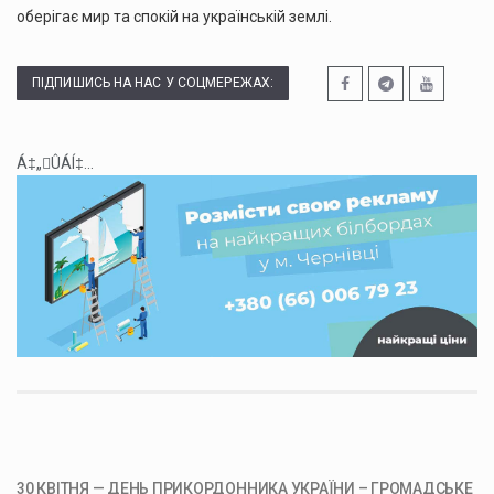
оберігає мир та спокій на українській землі.
ПІДПИШИСЬ НА НАС У СОЦМЕРЕЖАХ:
Á‡„ÛÁÍ‡...
30 КВІТНЯ — ДЕНЬ ПРИКОРДОННИКА УКРАЇНИ – ГРОМАДСЬКЕ