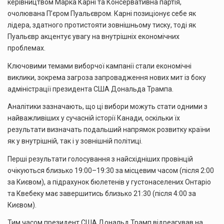
керівництвом Марка Карні та Консервативна партія,
очолювана П’єром Пуальєвром. Карні позиціонує себе як
лідера, здатного протистояти зовнішньому тиску, тоді як
Пуальєвр акцентує увагу на внутрішніх економічних
проблемах.
Ключовими темами виборчої кампанії стали економічні
виклики, зокрема загроза запровадження нових мит із боку
адміністрації президента США Дональда Трампа.
Аналітики зазначають, що ці вибори можуть стати одними з
найважливіших у сучасній історії Канади, оскільки їх
результати визначать подальший напрямок розвитку країни
як у внутрішній, так і у зовнішній політиці.
Перші результати голосування з найсхідніших провінцій
очікуються близько 19:00–19:30 за місцевим часом (після 2:00
за Києвом), а підрахунок бюлетенів у густонаселених Онтаріо
та Квебеку має завершитись близько 21:30 (після 4:00 за
Києвом).
Тим часом президент США Дональд Трамп відреагував на