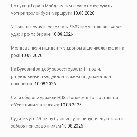
На вулиці Героїв Майдану тимчасово не курсують
чотири тролейбусні маршрути
10.08.2026
У Польщі почнуть розсилати SMS про зліт авіації через
удари рф по Україні
10.08.2026
Молдова після інциденту з дроном відкликала посла на
росії
10.08.2026
На Буковині за добу зареєстрували 11 подій:
рятувальники ліквідували пожежі та допомагали
населенню
10.08.2026
Сили оборони уразили НПЗ «Танеко» в Татарстані: на
об’єкті виникла пожежа
10.08.2026
Судитимуть 49-річну буковинку, обвинувачену в наданні
хабаря прикордонникам
10.08.2026