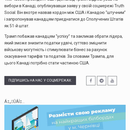
вибори в Канаді, опублікувавши заяву у своїй соцмережі Truth
Social. Він вкотре назвав кордон між США і Канадою “штучним”
і запропонував канадцям приєднатися до Сполучених Штатів
як 51-й штат.
Трамп побажав канадцям “успіху” та закликав обрати лідера,
який зможе знизити податки удвічі, суттєво зміцнити
військову могутність і стимулювати бізнес за рахунок
скасування тарифів та податків. За словами Трампа, для
цього Канаді потрібно стати частиною США.
ПІДПИШИСЬ НА НАС У СОЦМЕРЕЖАХ:
Á‡„ÛÁÍ‡...