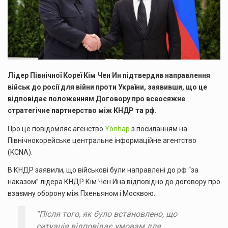
Лідер Північної Кореї Кім Чен Ин підтвердив направлення
військ до росії для війни проти України, заявивши, що це
відповідає положенням Договору про всеосяжне
стратегічне партнерство між КНДР та рф.
Про це повідомляє агенство
Yonhap
з посиланням на
Північнокорейське центральне інформаційне агентство
(KCNA).
В КНДР заявили, що військові були направлені до рф “за
наказом” лідера КНДР Кім Чен Ина відповідно до договору про
взаємну оборону між Пхеньяном і Москвою.
“Після того, як було встановлено, що
ситуація відповідає умовам для