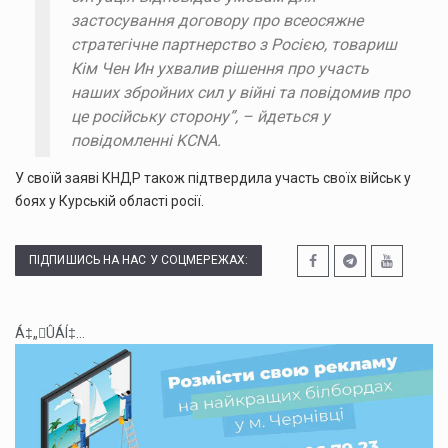
застосування договору про всеосяжне
стратегічне партнерство з Росією, товариш
Кім Чен Ин ухвалив рішення про участь
наших збройних сил у війні та повідомив про
це російську сторону”, – йдеться у
повідомленні KCNA.
У своїй заяві КНДР також підтвердила участь своїх військ у
боях у Курській області росії.
ПІДПИШИСЬ НА НАС У СОЦМЕРЕЖАХ:
Á‡„ÛÁÍ‡...