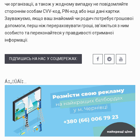
чи організації, а також у жодному випадку не повідомляйте
стороннім особам CVV-код, PIN-код або інші дані картки.
Зауважуємо, якщо ваш знайомий чи родич потребує грошової
допомоги, перш ніж перераховувати гроші, зв’яжіться з ним
особисто та переконайтеся у правдивості отриманої
інформації.
ПІДПИШИСЬ НА НАС У СОЦМЕРЕЖАХ:
Á‡„ÛÁÍ‡...