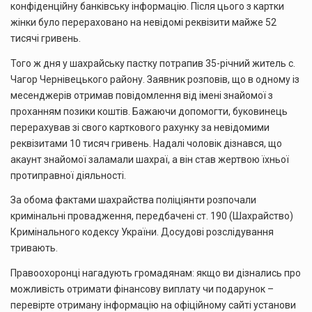
конфіденційну банківську інформацію. Після цього з картки
жінки було перераховано на невідомі реквізити майже 52
тисячі гривень.
Того ж дня у шахрайську пастку потрапив 35-річний житель с.
Чагор Чернівецького району. Заявник розповів, що в одному із
месенджерів отримав повідомлення від імені знайомої з
проханням позики коштів. Бажаючи допомогти, буковинець
перерахував зі свого карткового рахунку за невідомими
реквізитами 10 тисяч гривень. Надалі чоловік дізнався, що
акаунт знайомої заламали шахраї, а він став жертвою їхньої
протиправної діяльності.
За обома фактами шахрайства поліціянти розпочали
кримінальні провадження, передбачені ст. 190 (Шахрайство)
Кримінального кодексу України. Досудові розслідування
тривають.
Правоохоронці нагадують громадянам: якщо ви дізнались про
можливість отримати фінансову виплату чи подарунок –
перевірте отриману інформацію на офіційному сайті установи