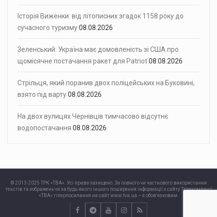
Історія Виженки: від літописних згадок 1158 року до
сучасного туризму
08.08.2026
Зеленський: Україна має домовленість зі США про
щомісячне постачання ракет для Patriot
08.08.2026
Стрільця, який поранив двох поліцейських на Буковині,
взято під варту
08.08.2026
На двох вулицях Чернівців тимчасово відсутнє
водопостачання
08.08.2026
© 2013-2025 ТРК «ТВА». Усі права захищено. За повного чи часткового використання
текстів та зображень чи за будь-якого іншого поширення інформації з сайту Телекомпанії
«ТВА» гіперпосилання на сайт www.tva.ua – є обов’язковим.