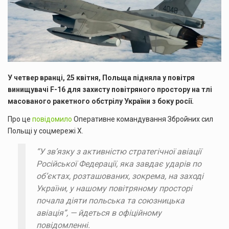
У четвер вранці, 25 квітня, Польща підняла у повітря
винищувачі F-16 для захисту повітряного простору на тлі
масованого ракетного обстрілу України з боку росії.
Про це
повідомило
Оперативне командування Збройних сил
Польщі у соцмережі X.
“У звʼязку з активністю стратегічної авіації
Російської Федерації, яка завдає ударів по
об’єктах, розташованих, зокрема, на заході
України, у нашому повітряному просторі
почала діяти польська та союзницька
авіація”, — йдеться в офіційному
повідомленні.