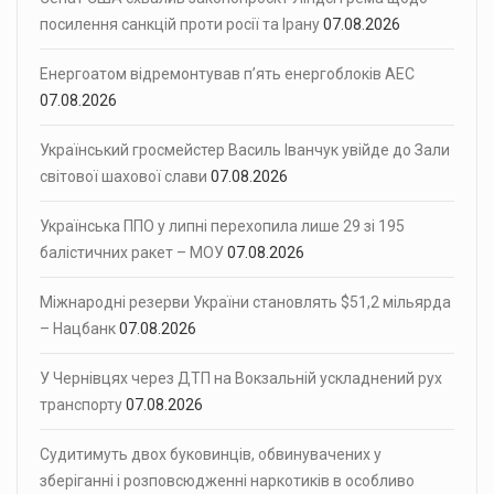
посилення санкцій проти росії та Ірану
07.08.2026
Енергоатом відремонтував п’ять енергоблоків АЕС
07.08.2026
Український гросмейстер Василь Іванчук увійде до Зали
світової шахової слави
07.08.2026
Українська ППО у липні перехопила лише 29 зі 195
балістичних ракет – МОУ
07.08.2026
Міжнародні резерви України становлять $51,2 мільярда
– Нацбанк
07.08.2026
У Чернівцях через ДТП на Вокзальній ускладнений рух
транспорту
07.08.2026
Судитимуть двох буковинців, обвинувачених у
зберіганні і розповсюдженні наркотиків в особливо