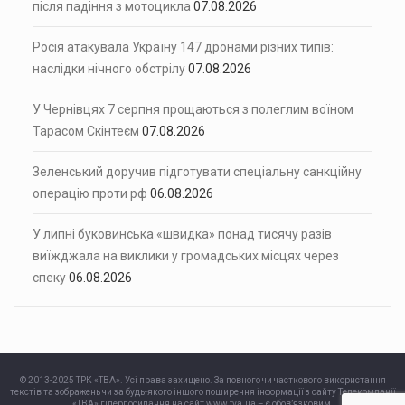
після падіння з мотоцикла
07.08.2026
Росія атакувала Україну 147 дронами різних типів:
наслідки нічного обстрілу
07.08.2026
У Чернівцях 7 серпня прощаються з полеглим воїном
Тарасом Скінтеєм
07.08.2026
Зеленський доручив підготувати спеціальну санкційну
операцію проти рф
06.08.2026
У липні буковинська «швидка» понад тисячу разів
виїжджала на виклики у громадських місцях через
спеку
06.08.2026
© 2013-2025 ТРК «ТВА». Усі права захищено. За повного чи часткового використання
текстів та зображень чи за будь-якого іншого поширення інформації з сайту Телекомпанії
«ТВА» гіперпосилання на сайт www.tva.ua – є обов’язковим.