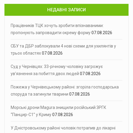
НЕДАВНІ ЗАПИСИ
Працівників ТЦК хочуть зробити впізнаваними:
пропонують запровадити окрему форму
07.08.2026
СБУ та ДБР заблокували 4 нові схеми для ухилянтів у
трьох областях
07.08.2026
Суд у Чернівцях: 33-річному чоловіку загрожує
ув’язнення за побиття двох людей
07.08.2026
Пожежа у Чернівецькому районі: згоріла господарська
споруда та загинули тварини
07.08.2026
Морські дрони Magura знищили російський ЗРГК
“Панцир-С1” у Криму
07.08.2026
У Дністровському районі чоловік потрапив до лікарні