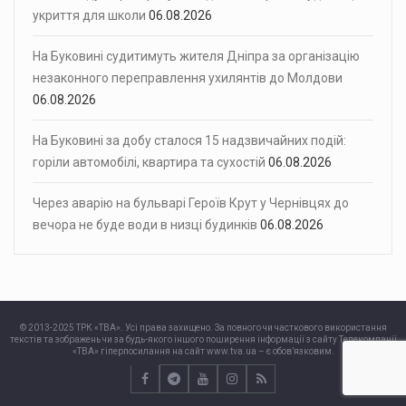
укриття для школи
06.08.2026
На Буковині судитимуть жителя Дніпра за організацію
незаконного переправлення ухилянтів до Молдови
06.08.2026
На Буковині за добу сталося 15 надзвичайних подій:
горіли автомобілі, квартира та сухостій
06.08.2026
Через аварію на бульварі Героїв Крут у Чернівцях до
вечора не буде води в низці будинків
06.08.2026
© 2013-2025 ТРК «ТВА». Усі права захищено. За повного чи часткового використання
текстів та зображень чи за будь-якого іншого поширення інформації з сайту Телекомпанії
«ТВА» гіперпосилання на сайт www.tva.ua – є обов’язковим.