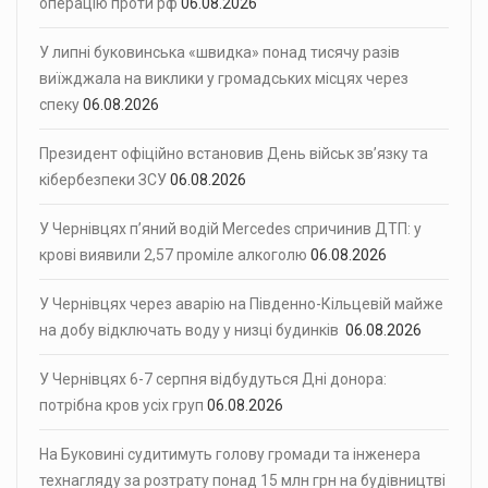
операцію проти рф
06.08.2026
У липні буковинська «швидка» понад тисячу разів
виїжджала на виклики у громадських місцях через
спеку
06.08.2026
Президент офіційно встановив День військ зв’язку та
кібербезпеки ЗСУ
06.08.2026
У Чернівцях п’яний водій Mercedes спричинив ДТП: у
крові виявили 2,57 проміле алкоголю
06.08.2026
У Чернівцях через аварію на Південно-Кільцевій майже
на добу відключать воду у низці будинків
06.08.2026
У Чернівцях 6-7 серпня відбудуться Дні донора:
потрібна кров усіх груп
06.08.2026
На Буковині судитимуть голову громади та інженера
технагляду за розтрату понад 15 млн грн на будівництві