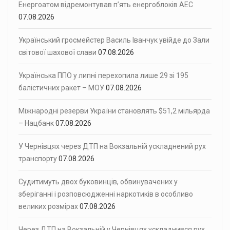
Енергоатом відремонтував п’ять енергоблоків АЕС
07.08.2026
Український гросмейстер Василь Іванчук увійде до Зали
світової шахової слави
07.08.2026
Українська ППО у липні перехопила лише 29 зі 195
балістичних ракет – МОУ
07.08.2026
Міжнародні резерви України становлять $51,2 мільярда
– Нацбанк
07.08.2026
У Чернівцях через ДТП на Вокзальній ускладнений рух
транспорту
07.08.2026
Судитимуть двох буковинців, обвинувачених у
зберіганні і розповсюдженні наркотиків в особливо
великих розмірах
07.08.2026
Через ДТП на Вокзальній у Чернівцях ускладнився рух