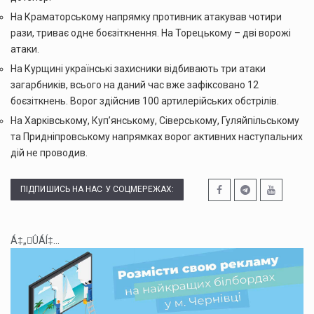
На Краматорському напрямку противник атакував чотири
рази, триває одне боєзіткнення. На Торецькому – дві ворожі
атаки.
На Курщині українські захисники відбивають три атаки
загарбників, всього на даний час вже зафіксовано 12
боєзіткнень. Ворог здійснив 100 артилерійських обстрілів.
На Харківському, Куп’янському, Сіверському, Гуляйпільському
та Придніпровському напрямках ворог активних наступальних
дій не проводив.
ПІДПИШИСЬ НА НАС У СОЦМЕРЕЖАХ:
Á‡„ÛÁÍ‡...