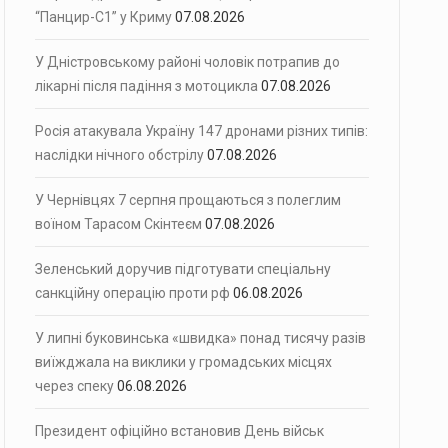
“Панцир-С1” у Криму
07.08.2026
У Дністровському районі чоловік потрапив до
лікарні після падіння з мотоцикла
07.08.2026
Росія атакувала Україну 147 дронами різних типів:
наслідки нічного обстрілу
07.08.2026
У Чернівцях 7 серпня прощаються з полеглим
воїном Тарасом Скінтеєм
07.08.2026
Зеленський доручив підготувати спеціальну
санкційну операцію проти рф
06.08.2026
У липні буковинська «швидка» понад тисячу разів
виїжджала на виклики у громадських місцях
через спеку
06.08.2026
Президент офіційно встановив День військ