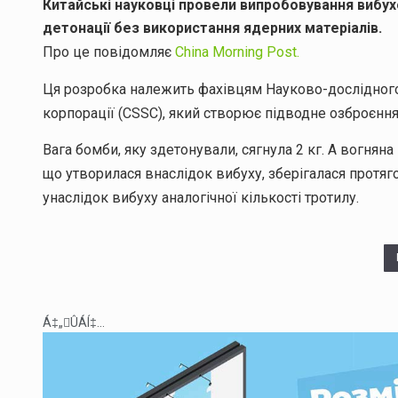
Китайські науковці провели випробовування вибу
детонації без використання ядерних матеріалів.
Про це повідомляє
China Morning Post.
Ця розробка належить фахівцям Науково-дослідного
корпорації (CSSC), який створює підводне озброєння.
Вага бомби, яку здетонували, сягнула 2 кг. А вогнян
що утворилася внаслідок вибуху, зберігалася протяг
унаслідок вибуху аналогічної кількості тротилу.
Á‡„ÛÁÍ‡...