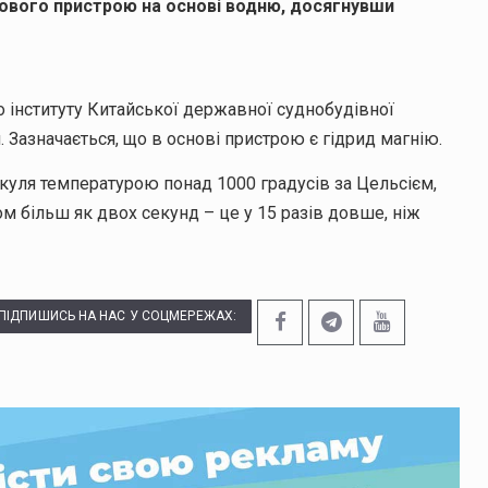
хового пристрою на основі водню, досягнувши
 інституту Китайської державної суднобудівної
 Зазначається, що в основі пристрою є гідрид магнію.
а куля температурою понад 1000 градусів за Цельсієм,
ом більш як двох секунд – це у 15 разів довше, ніж
ПІДПИШИСЬ НА НАС У СОЦМЕРЕЖАХ: