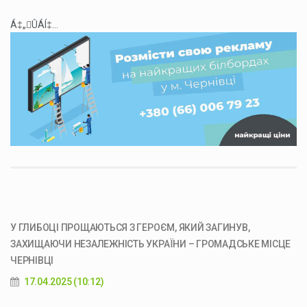
Á‡„ÛÁÍ‡...
У ГЛИБОЦІ ПРОЩАЮТЬСЯ З ГЕРОЄМ, ЯКИЙ ЗАГИНУВ,
ЗАХИЩАЮЧИ НЕЗАЛЕЖНІСТЬ УКРАЇНИ – ГРОМАДСЬКЕ МІСЦЕ
ЧЕРНІВЦІ
17.04.2025 (10:12)