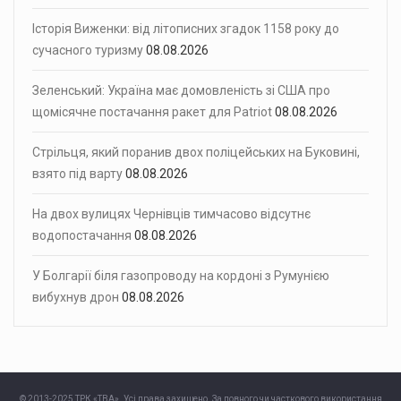
Історія Виженки: від літописних згадок 1158 року до
сучасного туризму
08.08.2026
Зеленський: Україна має домовленість зі США про
щомісячне постачання ракет для Patriot
08.08.2026
Стрільця, який поранив двох поліцейських на Буковині,
взято під варту
08.08.2026
На двох вулицях Чернівців тимчасово відсутнє
водопостачання
08.08.2026
У Болгарії біля газопроводу на кордоні з Румунією
вибухнув дрон
08.08.2026
© 2013-2025 ТРК «ТВА». Усі права захищено. За повного чи часткового використання