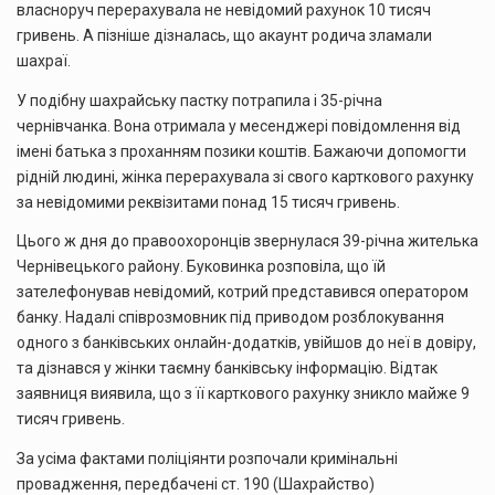
власноруч перерахувала не невідомий рахунок 10 тисяч
гривень. А пізніше дізналась, що акаунт родича зламали
шахраї.
У подібну шахрайську пастку потрапила і 35-річна
чернівчанка. Вона отримала у месенджері повідомлення від
імені батька з проханням позики коштів. Бажаючи допомогти
рідній людині, жінка перерахувала зі свого карткового рахунку
за невідомими реквізитами понад 15 тисяч гривень.
Цього ж дня до правоохоронців звернулася 39-річна жителька
Чернівецького району. Буковинка розповіла, що їй
зателефонував невідомий, котрий представився оператором
банку. Надалі співрозмовник під приводом розблокування
одного з банківських онлайн-додатків, увійшов до неї в довіру,
та дізнався у жінки таємну банківську інформацію. Відтак
заявниця виявила, що з її карткового рахунку зникло майже 9
тисяч гривень.
За усіма фактами поліціянти розпочали кримінальні
провадження, передбачені ст. 190 (Шахрайство)