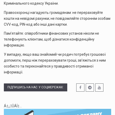
Кримінального кодексу України.
Правоохоронці нагадують громадянам: не перераховуйте
кошти на невідомі рахунки; не повідомляйте стороннім особам
CVV-код, PIN-код або інші дані картки.
Пам’ятайте: співробітники фінансових установ ніколи не
телефонують клієнтам, щоб дізнатися конфіденційну
інформацію.
У випадку, якщо ваш знайомий чи родич потребує грошової
допомоги, перш ніж перераховувати гроші, зв’яжіться з ним
особисто та переконайтеся у правдивості отриманої
інформації.
ПІДПИШИСЬ НА НАС У СОЦМЕРЕЖАХ:
Á‡„ÛÁÍ‡...