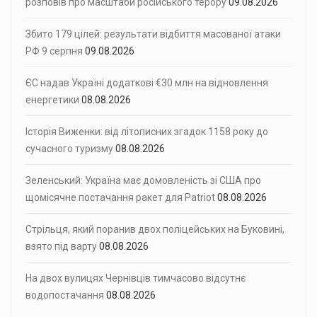
розповів про масштаби російського терору
09.08.2026
Збито 179 цілей: результати відбиття масованої атаки
РФ 9 серпня
09.08.2026
ЄС надав Україні додаткові €30 млн на відновлення
енергетики
08.08.2026
Історія Виженки: від літописних згадок 1158 року до
сучасного туризму
08.08.2026
Зеленський: Україна має домовленість зі США про
щомісячне постачання ракет для Patriot
08.08.2026
Стрільця, який поранив двох поліцейських на Буковині,
взято під варту
08.08.2026
На двох вулицях Чернівців тимчасово відсутнє
водопостачання
08.08.2026