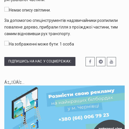
За допомогою спецінструментів надзвичайники розпилили
повалене дерево, прибрали гілля з проїжджої частини, тим
самим відновивши рух транспорту.
ПІДПИШИСЬ НА НАС У СОЦМЕРЕЖАХ:
Á‡„ÛÁÍ‡...