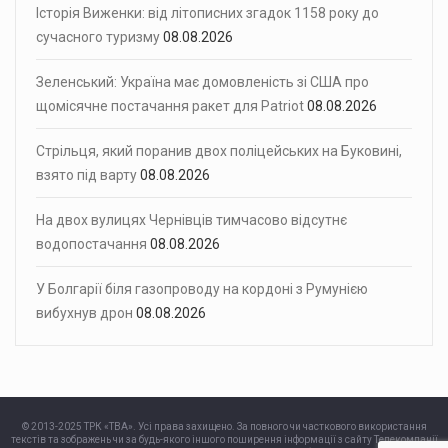
Історія Виженки: від літописних згадок 1158 року до
сучасного туризму
08.08.2026
Зеленський: Україна має домовленість зі США про
щомісячне постачання ракет для Patriot
08.08.2026
Стрільця, який поранив двох поліцейських на Буковині,
взято під варту
08.08.2026
На двох вулицях Чернівців тимчасово відсутнє
водопостачання
08.08.2026
У Болгарії біля газопроводу на кордоні з Румунією
вибухнув дрон
08.08.2026
© 2013-2025 ТРК «ТВА». Усі права захищено. За повного чи часткового використання
текстів та зображень чи за будь-якого іншого поширення інформації з сайту Телекомпанії