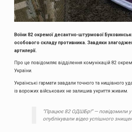
Воїни 82 окремої десантно-штурмової Буковинськ
особового складу противника. Завдяки злагодже
артилерії.
Про це повідомляє відділення комунікацій 82 окре
України.
Українські гармати завдали точного та нищівного у
із ворожих військових не залишив укриття живим.
“Працює 82 ОДШБр!” — повідомили у в
опублікували відео успішного знищен