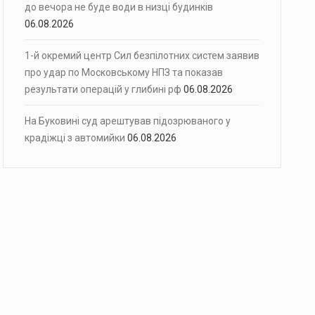
до вечора не буде води в низці будинків
06.08.2026
1-й окремий центр Сил безпілотних систем заявив
про удар по Московському НПЗ та показав
результати операцій у глибині рф
06.08.2026
На Буковині суд арештував підозрюваного у
крадіжці з автомийки
06.08.2026