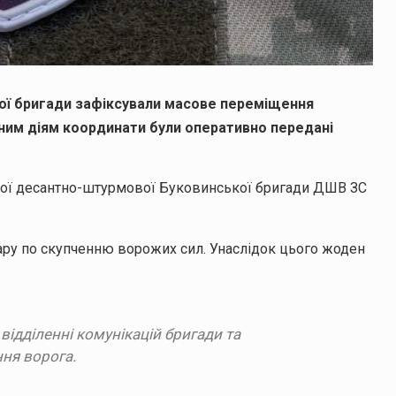
ої бригади зафіксували масове переміщення
ним діям координати були оперативно передані
мої десантно-штурмової Буковинської бригади ДШВ ЗС
дару по скупченню ворожих сил. Унаслідок цього жоден
ідділенні комунікацій бригади та
ня ворога.