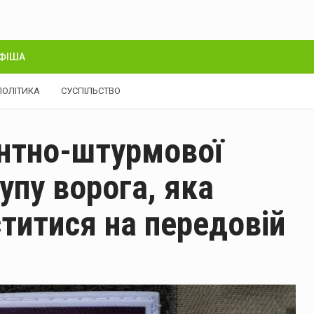
ФІША
ПОЛІТИКА
СУСПІЛЬСТВО
антно-штурмової
упу ворога, яка
титися на передовій