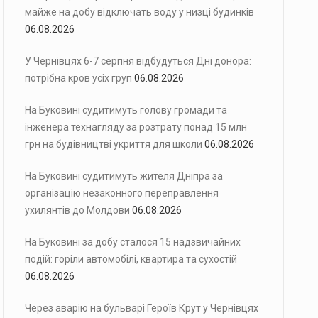
майже на добу відключать воду у низці будинків
06.08.2026
У Чернівцях 6-7 серпня відбудуться Дні донора:
потрібна кров усіх груп
06.08.2026
На Буковині судитимуть голову громади та
інженера технагляду за розтрату понад 15 млн
грн на будівництві укриття для школи
06.08.2026
На Буковині судитимуть жителя Дніпра за
організацію незаконного переправлення
ухилянтів до Молдови
06.08.2026
На Буковині за добу сталося 15 надзвичайних
подій: горіли автомобілі, квартира та сухостій
06.08.2026
Через аварію на бульварі Героїв Крут у Чернівцях