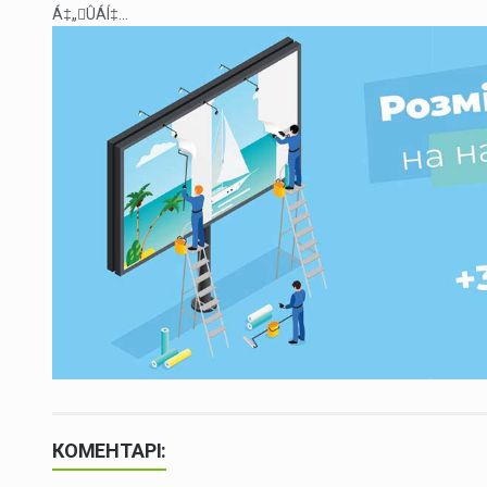
Á‡„ÛÁÍ‡...
КОМЕНТАРІ: