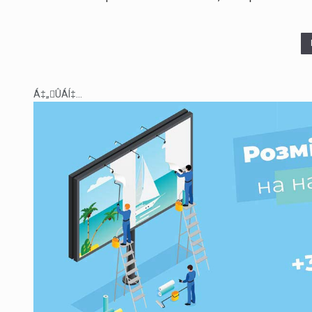
Á‡„ÛÁÍ‡...