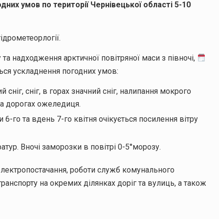
их умов по території Чернівецької області 5-10
ідрометеорлогії.
та надходження арктичної повітряної маси з півночі,
ється ускладнення погодних умов:
 сніг, сніг, в горах значний сніг, налипання мокрого
на дорогах ожеледиця.
 6-го та вдень 7-го квітня очікується посилення вітру
атур. Вночі заморозки в повітрі 0-5°морозу.
електропостачання, роботи служб комунального
транспорту на окремих ділянках доріг та вулиць, а також