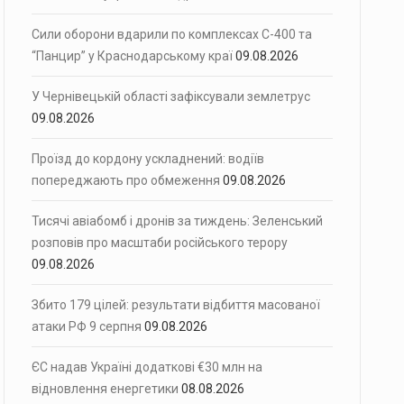
Сили оборони вдарили по комплексах С-400 та
“Панцир” у Краснодарському краї
09.08.2026
У Чернівецькій області зафіксували землетрус
09.08.2026
Проїзд до кордону ускладнений: водіїв
попереджають про обмеження
09.08.2026
Тисячі авіабомб і дронів за тиждень: Зеленський
розповів про масштаби російського терору
09.08.2026
Збито 179 цілей: результати відбиття масованої
атаки РФ 9 серпня
09.08.2026
ЄС надав Україні додаткові €30 млн на
відновлення енергетики
08.08.2026