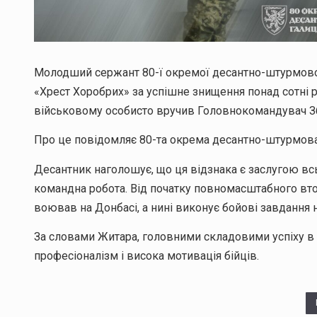
Молодший сержант 80-ї окремої десантно-штурмово
«Хрест Хоробрих» за успішне знищення понад сотні р
військовому особисто вручив Головнокомандувач Зб
Про це повідомляє 80-та окрема десантно-штурмов
Десантник наголошує, що ця відзнака є заслугою в
командна робота. Від початку повномасштабного вто
воював на Донбасі, а нині виконує бойові завдання
За словами Житара, головними складовими успіху в 
професіоналізм і висока мотивація бійців.