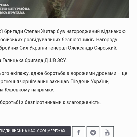
ї бригади Степан Житар був нагороджений відзнакою
осійських розвідувальних безпілотників. Нагороду
ройних Сил України генерал Олександр Сирський.
а Галицька бригада ДШВ ЗСУ.
сього екіпажу, адже боротьба з ворожими дронами – це
ргнення чернівчанин захищав Південь України,
 на Курському напрямку.
боротьбі з безпілотниками є злагодженість,
ПІДПИШИСЬ НА НАС У СОЦМЕРЕЖАХ: