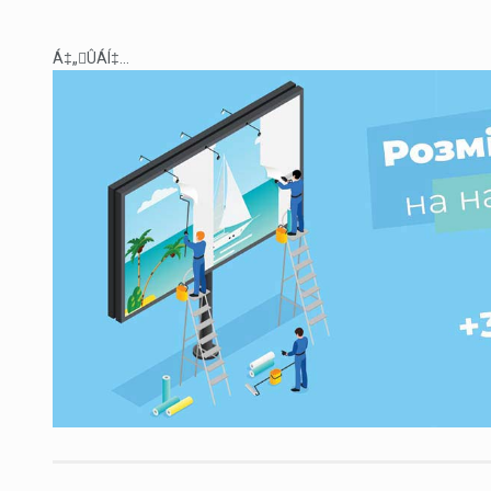
Á‡„ÛÁÍ‡...