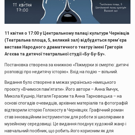
11 квітня о 17:00 у Центральному палаці культури Чернівців
(Театральна площа, 5, великий зал) відбудеться прем’єра
вистави Народного драматичного театру імені Григорія
Агєєва та дитячої театральної студії «Бу-Бу-Бу».
Постановка створена за книжкою «Піжмурки зі смертю: дитячі
розповіді про недитячу історію». Вхід на подію – вільний.
Видання було створене в межах українсько-німецького
проєкту «Вчимося пам’ятати». Його автори – Анна Ямчук,
Микола Кушнір, Наталя Герасим та Анна Тарновецька – на
основі спогадів очевидців, архівних матеріалів та фотографій
відтворили історію Голокосту в Чернівцях. Графічний роман
став інноваційним інструментом для роботи зі школярами в
музейному середовищі. Це видання поєднує художній жанр і
навчальний посібник, що робить його корисним як для