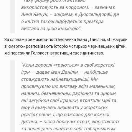
“Таку форму роботи активно
використовують за кордоном, – зазначає
Анна Ямчук, – зокрема, в Дюссельдорфі, де
6 квітня також відбудеться прем’єра
вистави за цією книжкою”.
За словами режисера-постановника Івана Даніліна, «Піжмурки
зі смертю» розповідають історію чотирьох чернівецьких дітей,
які пережили Голокост, втративши своє дитинство.
“Коли дорослі «граються» в свої жорстокі
ігри, – додає Іван Данілін, – найбільше
страждають найнезахищеніші. Ми
присвячуємо цю виставу всім маленьким,
наївним, безневинним, радісним та щирим,
які загубили свої іграшки, втратили мрії та
віру й вимушені виживати у жорстоких
реаліях війни. І, що важливо для кожної
дитини, – після болючих втрат, жорстокості
та поневірянь знайти в собі той промінчик