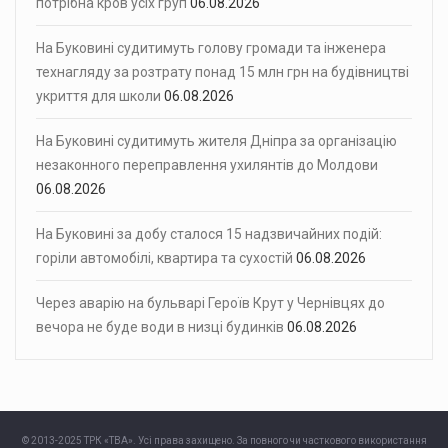
потрібна кров усіх груп
06.08.2026
На Буковині судитимуть голову громади та інженера
технагляду за розтрату понад 15 млн грн на будівництві
укриття для школи
06.08.2026
На Буковині судитимуть жителя Дніпра за організацію
незаконного переправлення ухилянтів до Молдови
06.08.2026
На Буковині за добу сталося 15 надзвичайних подій:
горіли автомобілі, квартира та сухостій
06.08.2026
Через аварію на бульварі Героїв Крут у Чернівцях до
вечора не буде води в низці будинків
06.08.2026
© 2013-2025 ТРК «ТВА». Усі права захищено. За повного чи часткового використання