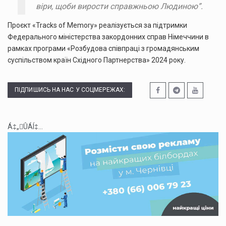
віри, щоби вирости справжньою Людиною”.
Проєкт «Tracks of Memory» реалізується за підтримки
Федерального міністерства закордонних справ Німеччини в
рамках програми «Розбудова співпраці з громадянським
суспільством країн Східного Партнерства» 2024 року.
ПІДПИШИСЬ НА НАС У СОЦМЕРЕЖАХ:
Á‡„ÛÁÍ‡...