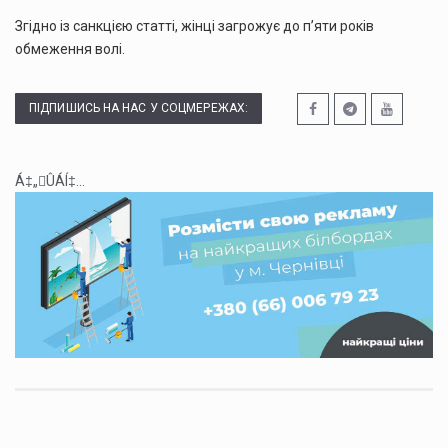
Згідно із санкцією статті, жінці загрожує до п’яти років
обмеження волі.
ПІДПИШИСЬ НА НАС У СОЦМЕРЕЖАХ:
Á‡„ÛÁÍ‡...