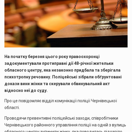
На початку березня цього року правоохоронці
задокументували протиправні дії 48-річної жительки
обласного центру, яка незаконно придбала та зберігала
психотропну речовину. Поліцейські зібрали обґрунтовані
докази вини жінки та скерували обвинувальний акт
відносно неї до суду.
Про це повідомляє відділ комунікації поліції Чернівецької
області.
Проводячи превентивні поліцейські заходи, співробітники
Чернівецького районного управління поліції на одній з вулиць
обласного центру зупинили жінку, яка поводилась підозріло.