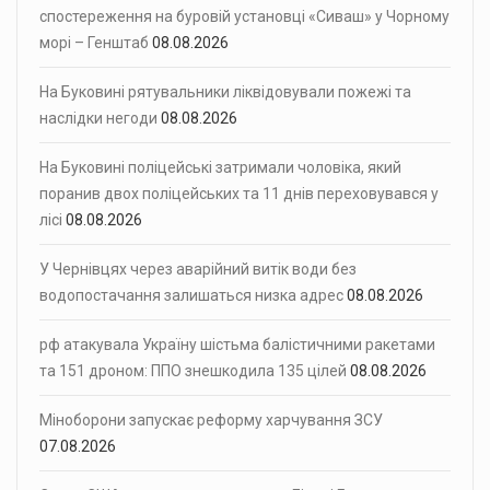
спостереження на буровій установці «Сиваш» у Чорному
морі – Генштаб
08.08.2026
На Буковині рятувальники ліквідовували пожежі та
наслідки негоди
08.08.2026
На Буковині поліцейські затримали чоловіка, який
поранив двох поліцейських та 11 днів переховувався у
лісі
08.08.2026
У Чернівцях через аварійний витік води без
водопостачання залишаться низка адрес
08.08.2026
рф атакувала Україну шістьма балістичними ракетами
та 151 дроном: ППО знешкодила 135 цілей
08.08.2026
Міноборони запускає реформу харчування ЗСУ
07.08.2026