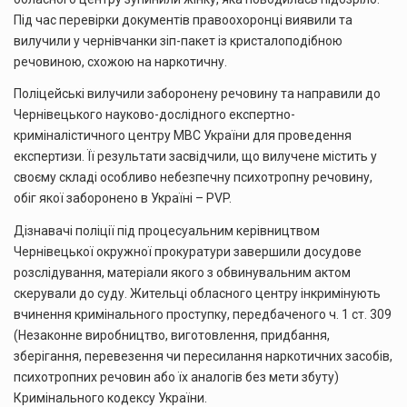
Під час перевірки документів правоохоронці виявили та
вилучили у чернівчанки зіп-пакет із кристалоподібною
речовиною, схожою на наркотичну.
Поліцейські вилучили заборонену речовину та направили до
Чернівецького науково-дослідного експертно-
криміналістичного центру МВС України для проведення
експертизи. Її результати засвідчили, що вилучене містить у
своєму складі особливо небезпечну психотропну речовину,
обіг якої заборонено в Україні – PVP.
Дізнавачі поліції під процесуальним керівництвом
Чернівецької окружної прокуратури завершили досудове
розслідування, матеріали якого з обвинувальним актом
скерували до суду. Жительці обласного центру інкримінують
вчинення кримінального проступку, передбаченого ч. 1 ст. 309
(Незаконне виробництво, виготовлення, придбання,
зберігання, перевезення чи пересилання наркотичних засобів,
психотропних речовин або їх аналогів без мети збуту)
Кримінального кодексу України.