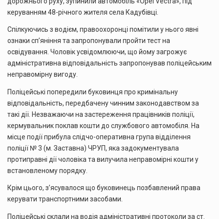
дорожнього руху, зупинили автомобіль «Opel Vectra», під
керуванням 48-річного жителя села Кадубівці.
Спілкуючись з водієм, правоохоронці помітили у нього явні
ознаки сп’яніння та запропонували пройти тест на
освідування. Чоловік усвідомлюючи, що йому загрожує
адміністративна відповідальність запропонував поліцейським
неправомірну вигоду.
Поліцейські попередили буковинця про кримінальну
відповідальність, передбачену чинним законодавством за
такі дії. Незважаючи на застереження працівників поліції,
кермувальник поклав кошти до службового автомобіля. На
місце події прибула слідчо-оперативна група відділення
поліції № 3 (м. Заставна) ЧРУП, яка задокументувала
протиправні дії чоловіка та вилучила неправомірні кошти у
встановленому порядку.
Крім цього, з’ясувалося що буковинець позбавлений права
керувати транспортними засобами.
Поліцейські склали на водія адміністративні протоколи за ст.