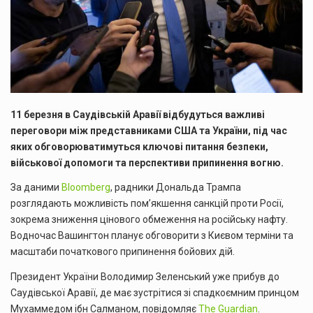
11 березня в Саудівській Аравії відбудуться важливі
переговори між представниками США та України, під час
яких обговорюватимуться ключові питання безпеки,
військової допомоги та перспективи припинення вогню.
За даними
Bloomberg
, радники Дональда Трампа
розглядають можливість пом’якшення санкцій проти Росії,
зокрема зниження цінового обмеження на російську нафту.
Водночас Вашингтон планує обговорити з Києвом терміни та
масштаби початкового припинення бойових дій.
Президент України Володимир Зеленський уже прибув до
Саудівської Аравії, де має зустрітися зі спадкоємним принцом
Мухаммедом ібн Салманом, повідомляє
The Guardian
.