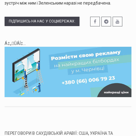
зустріч між ним і Зеленським наразі не передбачена.
ПІДПИШИСЬ НА НАС У СОЦМЕРЕЖАХ:
Á‡„ÛÁÍ‡...
ПЕРЕГОВОРИ В САУДІВСЬКІЙ АРАВІЇ: США, УКРАЇНА ТА