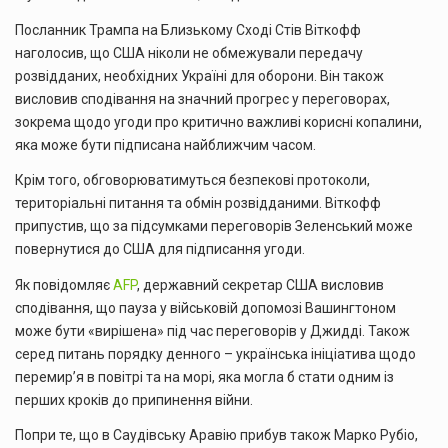
Посланник Трампа на Близькому Сході Стів Віткофф
наголосив, що США ніколи не обмежували передачу
розвідданих, необхідних Україні для оборони. Він також
висловив сподівання на значний прогрес у переговорах,
зокрема щодо угоди про критично важливі корисні копалини,
яка може бути підписана найближчим часом.
Крім того, обговорюватимуться безпекові протоколи,
територіальні питання та обмін розвідданими. Віткофф
припустив, що за підсумками переговорів Зеленський може
повернутися до США для підписання угоди.
Як повідомляє
AFP
, державний секретар США висловив
сподівання, що пауза у військовій допомозі Вашингтоном
може бути «вирішена» під час переговорів у Джидді. Також
серед питань порядку денного – українська ініціатива щодо
перемир’я в повітрі та на морі, яка могла б стати одним із
перших кроків до припинення війни.
Попри те, що в Саудівську Аравію прибув також Марко Рубіо,