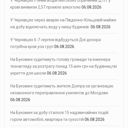
У Чернівцях п’яний водій Mercedes спричинив ДТП: у
крові виявили 2,57 проміле алкоголю
06.08.2026
У Чернівцях через аварію на Південно-Кільцевій майже
на добу відключать воду у низці будинків
06.08.2026
У Чернівцях 6-7 серпня відбудуться Дні донора:
потрібна кров усіх груп
06.08.2026
На Буковині судитимуть голову громади та інженера
технагляду за розтрату понад 15 млн грн на будівництві
укриття для школи
06.08.2026
На Буковині судитимуть жителя Дніпра за організацію
незаконного переправлення ухилянтів до Молдови
06.08.2026
На Буковині за добу сталося 15 надзвичайних подій:
горіли автомобілі, квартира та сухостій
06.08.2026