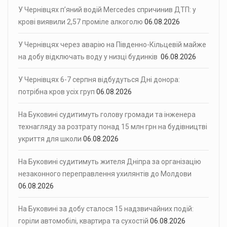
У Чернівцях п’яний водій Mercedes спричинив ДТП: у
крові виявили 2,57 проміле алкоголю
06.08.2026
У Чернівцях через аварію на Південно-Кільцевій майже
на добу відключать воду у низці будинків
06.08.2026
У Чернівцях 6-7 серпня відбудуться Дні донора:
потрібна кров усіх груп
06.08.2026
На Буковині судитимуть голову громади та інженера
технагляду за розтрату понад 15 млн грн на будівництві
укриття для школи
06.08.2026
На Буковині судитимуть жителя Дніпра за організацію
незаконного переправлення ухилянтів до Молдови
06.08.2026
На Буковині за добу сталося 15 надзвичайних подій:
горіли автомобілі, квартира та сухостій
06.08.2026