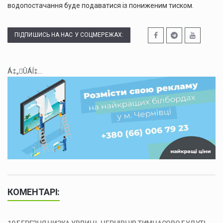
водопостачання буде подаватися із пониженим тиском.
ПІДПИШИСЬ НА НАС У СОЦМЕРЕЖАХ:
Á‡„ÛÁÍ‡...
КОМЕНТАРІ: