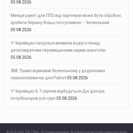
05.08.2026
Менше ракет для ППО від партнерів може бути спробою
зробити Україну більш поступливою – Зеленський
05.08.2026
У Чернівцях патрульні виявили водія з понад
десятикратним перевищенням норми алкоголю
05.08.2026
ЗМІ: Трамп відмовив Зеленському у додаткових
перехоплювачах для Patriot
05.08.2026
У Чернівцях 6-7 серпня відбудуться Дні донора:
потрібна кров усіх груп
05.08.2026
© 2013-2025 ТРК «ТВА». Усі права захищено. За повного чи часткового використання