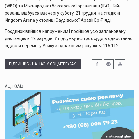
(WBO) та Міжнародної боксерської організації (IBO). Бій-
реванш відбувся ввечері у суботу, 21 грудня, на стадіоні
Kingdom Arena у столиці Саудівської Аравії Ер-Ріяді.
Поєдинок вийшов напруженим і пройшов усю заплановану
дистанцію в 12 раундів. У підсумку всі троє суддів одностайно
віддали перемогу Усику з однаковим рахунком 116:112.
ПІДПИШИСЬ НА НАС У СОЦМЕРЕЖАХ:
Á‡„ÛÁÍ‡...