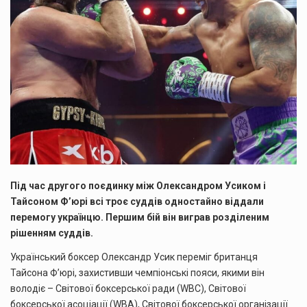
Під час другого поєдинку між Олександром Усиком і
Тайсоном Ф’юрі всі троє суддів одностайно віддали
перемогу українцю. Першим бій він виграв розділеним
рішенням суддів.
Український боксер Олександр Усик переміг британця
Тайсона Ф’юрі, захистивши чемпіонські пояси, якими він
володіє – Світової боксерської ради (WBC), Світової
боксерської асоціації (WBA), Світової боксерської організації