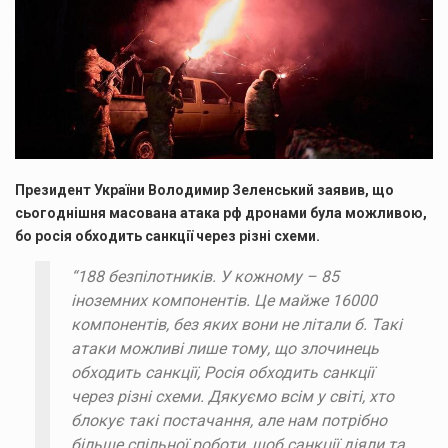
Президент України Володимир Зеленський заявив, що
сьогоднішня масована атака рф дронами була можливою,
бо росія обходить санкції через різні схеми.
“188 безпілотників. У кожному – 85
іноземних компонентів. Це майже 16000
компонентів, без яких вони не літали б. Такі
атаки можливі лише тому, що злочинець
обходить санкції, Росія обходить санкції
через різні схеми. Дякуємо всім у світі, хто
блокує такі постачання, але нам потрібно
більше спільної роботи, щоб санкції діяли та