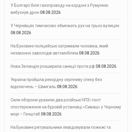
У Болгарії біля газопроводу на кордоні з Румунією
вибухнув дрон
08.08.2026
У Чернівцях тимчасово обмежать рух на трьох вулицях
08.08.2026
На Буковині поліцейські затримали чоловіка, який
незаконно заволодів автомобілем
08.08.2026
Нова Зеландія розширила санкції проти рф
08.08.2026
Україна пройшла рекордну серпневу спеку без
відключень – Шмигаль
08.08.2026
Сили оборони уразили два російські НПЗ і пост
спостереження на буровій установці «Сиваш» у Чорному
морі – Генштаб
08.08.2026
На Буковині рятувальники ліквідовували пожежі та