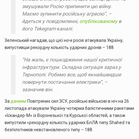
змушували Росію припинити цю війну.
Маємо зупинити російську агресію”, –
йдеться у повідомленні,
опублікованому
в
його Tekegram-каналі.
Зеленський нагадав, що цієї ночі росія атакувала Україну,
випустивши рекордну кількість ударних дронів – 188.
“На жаль, є пошкодження нашої критичної
інфраструктури. Складна ситуація зараз у
Тернополі. Робимо все, щоб якнайшвидше
повернути постачання електрики”, –
зазначив він.
За
даними
Повітряних сил ЗСУ, російські військові в ніч на 26
листопада атакували Україну чотирма балістичними ракетами
«Іскандер-М» із Воронезької та Курської областей, а також
випустили «рекордну кількість ударних БпЛА типу Shahed та
безпілотників невстановленого типу – 188.