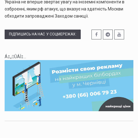
Україна не вперше звертає увагу на іноземні компоненти в
озброєнні, яким рф атакує, що вказує на здатність Москви
обходити запроваджені Заходом санкції.
ПІДПИШИСЬ НА НАС У СОЦМЕРЕЖАХ:
Á‡„ÛÁÍ‡...