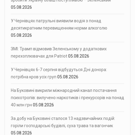
зробити Україну більш поступливою – Зеленський
05.08.2026
У Чернівцях патрульні виявили водія з понад
десятикратним перевищенням норми алкоголю
05.08.2026
ЗМІ: Трамп відмовив Зеленському у додаткових
перехоплювачах для Patriot
05.08.2026
У Чернівцях 6-7 серпня відбудуться Дні донора:
потрібна кров усіх груп
05.08.2026
На Буковині викрили міжнародний канал постачання
психотропів: вилучено наркотиків і прекурсорів на понад
40 млн грн
05.08.2026
За добу на Буковині сталося 13 надзвичайних подій:
горіли господарські будівлі, суха трава та вагончик
05.08.2026