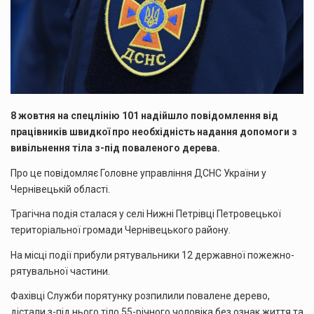
8 жовтня на спецлінію 101 надійшло повідомлення від
працівників швидкої про необхідність надання допомоги з
вивільнення тіла з-під поваленого дерева.
Про це повідомляє Головне управління ДСНС України у
Чернівецькій області.
Трагічна подія сталася у селі Нижні Петрівці Петровецької
територіальної громади Чернівецького району.
На місці події прибули рятувальники 12 державної пожежно-
рятувальної частини.
Фахівці Служби порятунку розпилили повалене дерево,
дістали з-під нього тіло 55-річного чоловіка без ознак життя та