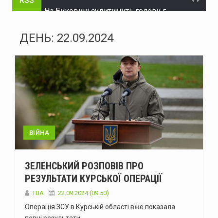
RSS
На Буковині судитимуть голову громади та інженера технагляду за розтрату понад 15 млн грн на будівництві укриття для школи
На Буковині судитимуть жителя Дніпра за організацію незаконного переправлення ухилянтів до Молдови
ДЕНЬ:
22.09.2024
На Буковині за добу сталося 15 надзвичайних подій: горіли автомобілі, квартира та сухостій
Через аварію на бульварі Героїв Крут у Чернівцях до вечора не буде води в низці будинків
Зеленський доручив підготувати спеціальну санкційну операцію проти рф
У липні буковинська «швидка» понад тисячу разів виїжджала на виклики у громадських місцях через спеку
Президент офіційно встановив День військ зв'язку та кібербезпеки ЗСУ
ВІЙНА
У Чернівцях п'яний водій Mercedes спричинив ДТП: у крові виявили 2,57 проміле алкоголю
ЗЕЛЕНСЬКИЙ РОЗПОВІВ ПРО
У Чернівцях через аварію на Південно-Кільцевій майже на добу відключать воду у низці будинків
РЕЗУЛЬТАТИ КУРСЬКОЇ ОПЕРАЦІЇ
У Чернівцях 6-7 серпня відбудуться Дні донора: потрібна кров усіх груп
ТВА
22.09.2024 (09:50)
Операція ЗСУ в Курській області вже показала