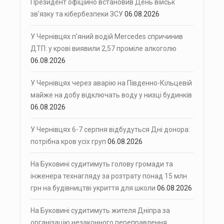
Президент офіційно встановив День військ
зв’язку та кібербезпеки ЗСУ
06.08.2026
У Чернівцях п’яний водій Mercedes спричинив
ДТП: у крові виявили 2,57 проміле алкоголю
06.08.2026
У Чернівцях через аварію на Південно-Кільцевій
майже на добу відключать воду у низці будинків
06.08.2026
У Чернівцях 6-7 серпня відбудуться Дні донора:
потрібна кров усіх груп
06.08.2026
На Буковині судитимуть голову громади та
інженера технагляду за розтрату понад 15 млн
грн на будівництві укриття для школи
06.08.2026
На Буковині судитимуть жителя Дніпра за
організацію незаконного переправлення