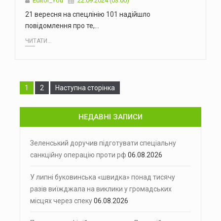
Editor_You
22.09.2024 (03:00)
21 вересня на спецлінію 101 надійшло
повідомлення про те,…
ЧИТАТИ...
Сторінка
Сторінка
1
2
Наступна сторінка
НЕДАВНІ ЗАПИСИ
Зеленський доручив підготувати спеціальну
санкційну операцію проти рф
06.08.2026
У липні буковинська «швидка» понад тисячу
разів виїжджала на виклики у громадських
місцях через спеку
06.08.2026