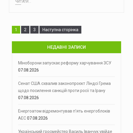
ЧИТАТИ...
Сторінка
Сторінка
Сторінка
1
2
3
Наступна сторінка
НЕДАВНІ ЗАПИСИ
Міноборони запускає реформу харчування ЗСУ
07.08.2026
Сенат США схвалив законопроєкт Ліндсі Грема
щодо посилення санкцій проти росії та Ірану
07.08.2026
Енергоатом відремонтував п’ять енергоблоків
АЕС
07.08.2026
Український гросмейстер Василь Іванчук увійде