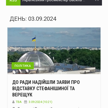
RSS
Український гросмейстер Василь Іванчук увійде до Зали світової шахової слави
Українська ППО у липні перехопила лише 29 зі 195 балістичних ракет – МОУ
ДЕНЬ:
03.09.2024
Міжнародні резерви України становлять $51,2 мільярда - Нацбанк
У Чернівцях через ДТП на Вокзальній ускладнений рух транспорту
Судитимуть двох буковинців, обвинувачених у зберіганні і розповсюдженні наркотиків в особливо великих розмірах
Через ДТП на Вокзальній у Чернівцях ускладнився рух тролейбусів №3 та №5
На Буковині за добу ліквідували 21 надзвичайну подію: горіли будинки, сухостій і сонячні панелі
ПОЛІТИКА
Міноборони запускає реформу харчування ЗСУ
ДО РАДИ НАДІЙШЛИ ЗАЯВИ ПРО
Сенат США схвалив законопроєкт Ліндсі Грема щодо посилення санкцій проти росії та Ірану
ВІДСТАВКУ СТЕФАНІШИНОЇ ТА
ВЕРЕЩУК
Енергоатом відремонтував п’ять енергоблоків АЕС
ТВА
3.09.2024 (10:21)