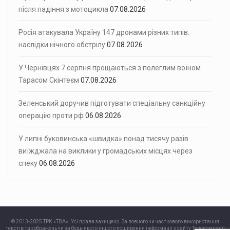
після падіння з мотоцикла
07.08.2026
Росія атакувала Україну 147 дронами різних типів:
наслідки нічного обстрілу
07.08.2026
У Чернівцях 7 серпня прощаються з полеглим воїном
Тарасом Скінтеєм
07.08.2026
Зеленський доручив підготувати спеціальну санкційну
операцію проти рф
06.08.2026
У липні буковинська «швидка» понад тисячу разів
виїжджала на виклики у громадських місцях через
спеку
06.08.2026
© 2013-2025 ТРК «ТВА». Усі права захищено. За повного чи часткового використання
текстів та зображень чи за будь-якого іншого поширення інформації з сайту Телекомпанії