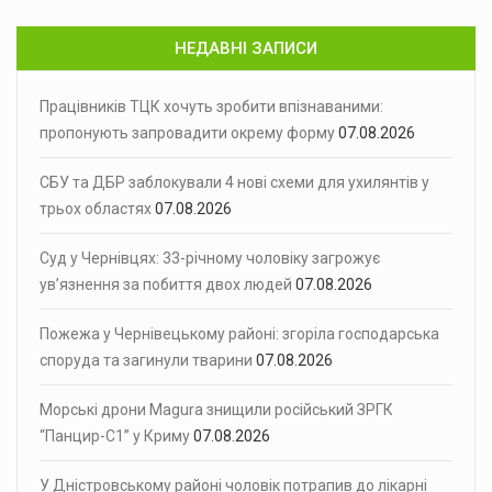
НЕДАВНІ ЗАПИСИ
Працівників ТЦК хочуть зробити впізнаваними:
пропонують запровадити окрему форму
07.08.2026
СБУ та ДБР заблокували 4 нові схеми для ухилянтів у
трьох областях
07.08.2026
Суд у Чернівцях: 33-річному чоловіку загрожує
ув’язнення за побиття двох людей
07.08.2026
Пожежа у Чернівецькому районі: згоріла господарська
споруда та загинули тварини
07.08.2026
Морські дрони Magura знищили російський ЗРГК
“Панцир-С1” у Криму
07.08.2026
У Дністровському районі чоловік потрапив до лікарні