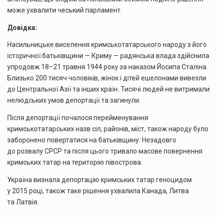
може ухвалити чеський парламент.
Довідка:
Насильницьке виселення кримськотатарського народу з його
історичної батьківщини — Криму — радянська влада здійснила
упродовж 18–21 травня 1944 року за наказом Йосипа Сталіна.
Близько 200 тисяч чоловіків, жінок і дітей ешелонами вивезли
до Центральної Азії та інших країн. Тисячі людей не витримали
нелюдських умов депортації та загинули.
Після депортації почалося перейменування
кримськотатарських назв сіл, районів, міст, також народу було
заборонено повертатися на батьківщину. Незадовго
до розвалу СРСР та після цього тривало масове повернення
кримських татар на територію півострова.
Україна визнала депортацію кримських татар геноцидом
у 2015 році, також таке рішення ухвалила Канада, Литва
та Латвія.