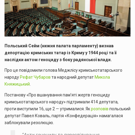
Польський Сейм (нижня палата парламенту) визнав
депортацію кримських татар із Криму у 1944 році та її
наслідки актом геноциду з боку радянської влади.
Про це повідомили голова Меджлісу кримськотатарського
народу
Рефат Чубаров
та народний депутат
Микола
Княжицький
.
Постанову «Про вшанування пам’яті жертв геноциду
кримськотатарського народу» підтримали 414 депутата,
проти виступили 16, ще 2 — утрималися. Як
розповів
польський
депутат Павел Коваль, партія «Конфедерація» намагалася
заблокували резолюцію.
“Акти геноциду та переслідування