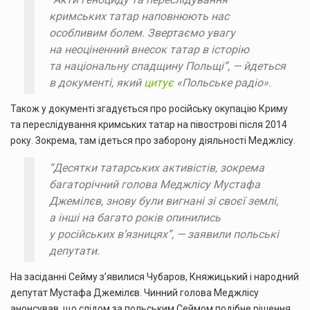
кримських татар наповнюють нас
особливим болем. Звертаємо увагу
на неоціненний внесок татар в історію
та національну спадщину Польщі”, — йдеться
в документі, який
цитує
«Польське радіо».
Також у документі згадується про російську окупацію Криму
та переслідування кримських татар на півострові після 2014
року. Зокрема, там ідеться про заборону діяльності Меджлісу.
“Десятки татарських активістів, зокрема
багаторічний голова Меджлісу Мустафа
Джемілєв, знову були вигнані зі своєї землі,
а інші на багато років опинились
у російських в’язницях”, — заявили польські
депутати.
На засіданні Сейму зʼявилися Чубаров, Княжицький і народний
депутат Мустафа Джемілєв. Чинний голова Меджлісу
анонсував, що слідом за польським Сеймом подібне рішення