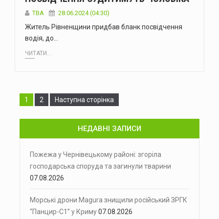
ТВА
28.06.2024 (04:30)
Житель Рівненщини придбав бланк посвідчення
водія, до…
ЧИТАТИ...
Сторінка
Сторінка
1
2
Наступна сторінка
НЕДАВНІ ЗАПИСИ
Пожежа у Чернівецькому районі: згоріла
господарська споруда та загинули тварини
07.08.2026
Морські дрони Magura знищили російський ЗРГК
“Панцир-С1” у Криму
07.08.2026