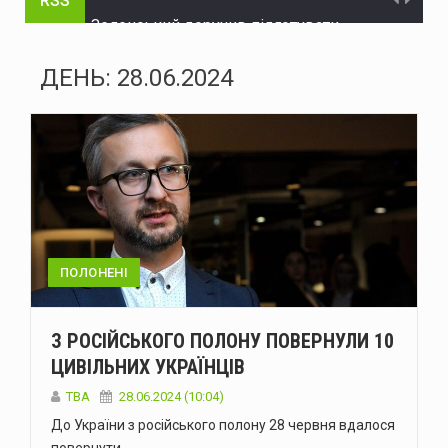
RSS
Зеленський доручив підготувати спеціальну санкційну операцію проти рф
У липні буковинська «швидка» понад тисячу разів виїжджала на виклики у громадських місцях через спеку
ДЕНЬ:
28.06.2024
Президент офіційно встановив День військ зв'язку та кібербезпеки ЗСУ
У Чернівцях п'яний водій Mercedes спричинив ДТП: у крові виявили 2,57 проміле алкоголю
Суд у Чернівцях: 33-річному чоловіку загрожує ув'язнення за побиття двох людей
Пожежа у Чернівецькому районі: згоріла господарська споруда та загинули тварини
Морські дрони Magura знищили російський ЗРГК "Панцир-С1" у Криму
ПОЛОНЕНІ
У Дністровському районі чоловік потрапив до лікарні після падіння з мотоцикла
З РОСІЙСЬКОГО ПОЛОНУ ПОВЕРНУЛИ 10
Росія атакувала Україну 147 дронами різних типів: наслідки нічного обстрілу
ЦИВІЛЬНИХ УКРАЇНЦІВ
У Чернівцях 7 серпня прощаються з полеглим воїном Тарасом Скінтеєм
ТВА
28.06.2024 (10:04)
До України з російського полону 28 червня вдалося