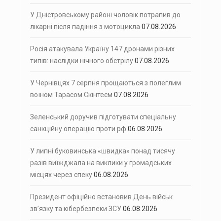
У Дністровському районі чоловік потрапив до
лікарні після падіння з мотоцикла
07.08.2026
Росія атакувала Україну 147 дронами різних
типів: наслідки нічного обстрілу
07.08.2026
У Чернівцях 7 серпня прощаються з полеглим
воїном Тарасом Скінтеєм
07.08.2026
Зеленський доручив підготувати спеціальну
санкційну операцію проти рф
06.08.2026
У липні буковинська «швидка» понад тисячу
разів виїжджала на виклики у громадських
місцях через спеку
06.08.2026
Президент офіційно встановив День військ
зв’язку та кібербезпеки ЗСУ
06.08.2026