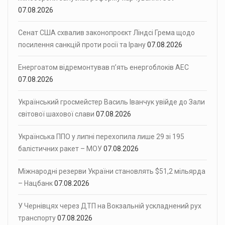
07.08.2026
Сенат США схвалив законопроєкт Ліндсі Грема щодо
посилення санкцій проти росії та Ірану
07.08.2026
Енергоатом відремонтував п’ять енергоблоків АЕС
07.08.2026
Український гросмейстер Василь Іванчук увійде до Зали
світової шахової слави
07.08.2026
Українська ППО у липні перехопила лише 29 зі 195
балістичних ракет – МОУ
07.08.2026
Міжнародні резерви України становлять $51,2 мільярда
– Нацбанк
07.08.2026
У Чернівцях через ДТП на Вокзальній ускладнений рух
транспорту
07.08.2026