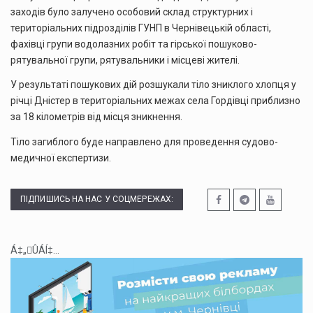
заходів було залучено особовий склад структурних і
територіальних підрозділів ГУНП в Чернівецькій області,
фахівці групи водолазних робіт та гірської пошуково-
рятувальної групи, рятувальники і місцеві жителі.
У результаті пошукових дій розшукали тіло зниклого хлопця у
річці Дністер в територіальних межах села Гордівці приблизно
за 18 кілометрів від місця зникнення.
Тіло загиблого буде направлено для проведення судово-
медичної експертизи.
ПІДПИШИСЬ НА НАС У СОЦМЕРЕЖАХ:
Á‡„ÛÁÍ‡...