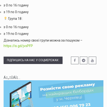
з 0 по 16 годину
з 19 по 0 годину
Група 18 :
з 0 по 16 годину
з 19 по 0 годину
Дізнатись номер своєї групи можна за пошуком –
https://is.gd/jvxPFP
ПІДПИШИСЬ НА НАС У СОЦМЕРЕЖАХ:
Á‡„ÛÁÍ‡...