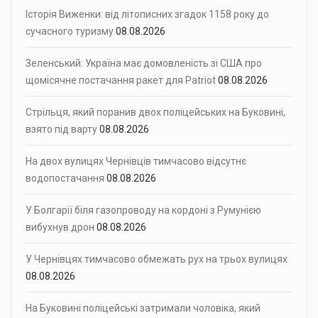
Історія Виженки: від літописних згадок 1158 року до
сучасного туризму
08.08.2026
Зеленський: Україна має домовленість зі США про
щомісячне постачання ракет для Patriot
08.08.2026
Стрільця, який поранив двох поліцейських на Буковині,
взято під варту
08.08.2026
На двох вулицях Чернівців тимчасово відсутнє
водопостачання
08.08.2026
У Болгарії біля газопроводу на кордоні з Румунією
вибухнув дрон
08.08.2026
У Чернівцях тимчасово обмежать рух на трьох вулицях
08.08.2026
На Буковині поліцейські затримали чоловіка, який