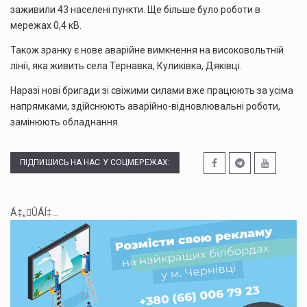
заживили 43 населені пункти. Ще більше було роботи в
мережах 0,4 кВ.
Також зранку є нове аварійне вимкнення на високовольтній
лінії, яка живить села Тернавка, Куликівка, Дяківці.
Наразі нові бригади зі свіжими силами вже працюють за усіма
напрямками, здійснюють аварійно-відновлювальні роботи,
замінюють обладнання.
ПІДПИШИСЬ НА НАС У СОЦМЕРЕЖАХ:
Á‡„ÛÁÍ‡...