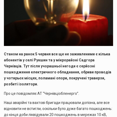
Станом на ранок 5 червня все ще не заживленими є кілька
абонентів у селі Рукшин та у мікрорайоні Садгора
Чернівців. Тут після учорашньої негоди є серйозні
пошкодження електричного обладнання, обриви проводів
у чотирьох місцях, поламані опори, покручені траверзи,
розбиті ізолятори.
Про це повідомляє АТ “Чернівціобленерго”.
Наші аварійні та вахтові бригади працювали допізна, але все
відновити не встигли, оскільки було дуже багато пошкоджень:
до кінця доби ліквідували 20 пошкоджень в мережах 10 кВ,