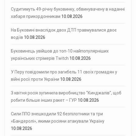
Судитимуть 49-річну буковинку, обвинувачену в наданні
хабаря прикордонникам
10.08.2026
На Буковині внаслідок двох ДТП травмувалися двоє
водіїв
10.08.2026
Буковинець увійшов до топ-10 найпопулярніших
українських стрімерів Twitch
10.08.2026
У Перу повідомили про загибель 11 своїх громадян у
війні росії проти України
10.08.2026
З квітня росія зупинила виробництво “Кинджалів”, щоб
робити більше інших ракет – ГУР
10.08.2026
Сили ППО знешкодили 92 безпілотники та три
«Бандеролі», якими росіяни атакували Україну
10.08.2026