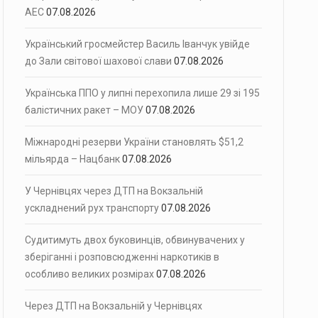
АЕС
07.08.2026
Український гросмейстер Василь Іванчук увійде
до Зали світової шахової слави
07.08.2026
Українська ППО у липні перехопила лише 29 зі 195
балістичних ракет – МОУ
07.08.2026
Міжнародні резерви України становлять $51,2
мільярда – Нацбанк
07.08.2026
У Чернівцях через ДТП на Вокзальній
ускладнений рух транспорту
07.08.2026
Судитимуть двох буковинців, обвинувачених у
зберіганні і розповсюдженні наркотиків в
особливо великих розмірах
07.08.2026
Через ДТП на Вокзальній у Чернівцях