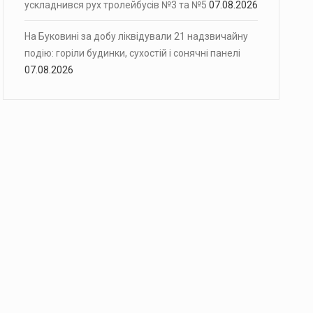
ускладнився рух тролейбусів №3 та №5
07.08.2026
На Буковині за добу ліквідували 21 надзвичайну
подію: горіли будинки, сухостій і сонячні панелі
07.08.2026