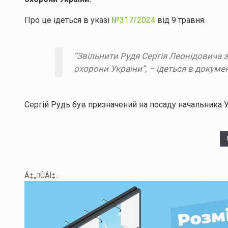
Про це ідеться в указі
№317/2024
від 9 травня.
“Звільнити Рудя Сергія Леонідовича 
охорони України”, – ідеться в докумен
Сергій Рудь був призначений на посаду начальника 
Á‡„ÛÁÍ‡...