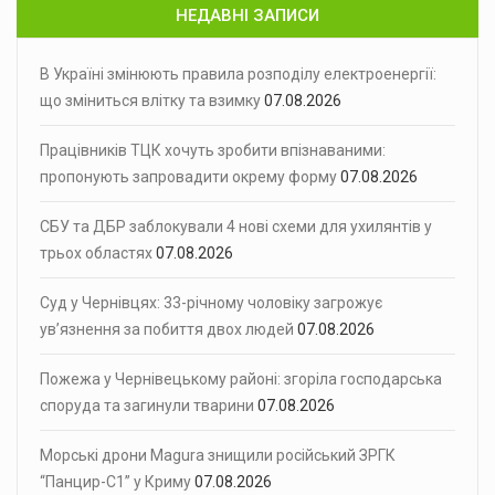
НЕДАВНІ ЗАПИСИ
В Україні змінюють правила розподілу електроенергії:
що зміниться влітку та взимку
07.08.2026
Працівників ТЦК хочуть зробити впізнаваними:
пропонують запровадити окрему форму
07.08.2026
СБУ та ДБР заблокували 4 нові схеми для ухилянтів у
трьох областях
07.08.2026
Суд у Чернівцях: 33-річному чоловіку загрожує
ув’язнення за побиття двох людей
07.08.2026
Пожежа у Чернівецькому районі: згоріла господарська
споруда та загинули тварини
07.08.2026
Морські дрони Magura знищили російський ЗРГК
“Панцир-С1” у Криму
07.08.2026