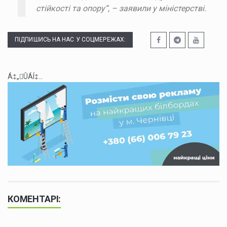
стійкості та опору”, – заявили у міністерстві.
ПІДПИШИСЬ НА НАС У СОЦМЕРЕЖАХ:
Á‡„ÛÁÍ‡...
КОМЕНТАРІ: