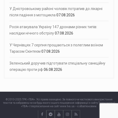
У Дністровському районі чоловік потрапив до лікарні
після падіння з мотоцикла
07.08.2026
Росія атакувала Україну 147 дронами різних типів:
наслідки нічного обстрілу
07.08.2026
У Чернівцях 7 серпня прощаються з полеглим воїном
Тарасом Скінтеєм
07.08.2026
Зеленський доручив підготувати спеціальну санкційну
операцію проти рф
06.08.2026
© 2013-2025 ТРК «ТВА». Усі права захищено. За повного чи часткового використання
текстів та зображень чи за будь-якого іншого поширення інформації з сайту Телекомпанії
«ТВА» гіперпосилання на сайт www.tva.ua – є обов’язковим.