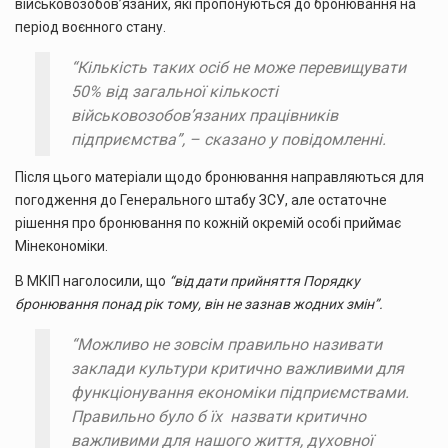
військовозобов’язаних, які пропонуються до бронювання на
період воєнного стану.
“Кількість таких осіб не може перевищувати
50% від загальної кількості
військовозобовʼязаних працівників
підприємства”, – сказано у повідомленні.
Після цього матеріали щодо бронювання направляються для
погодження до Генерального штабу ЗСУ, але остаточне
рішення про бронювання по кожній окремій особі приймає
Мінекономіки.
В МКІП наголосили, що
“від дати прийняття Порядку
бронювання понад рік тому, він не зазнав жодних змін”.
“Можливо не зовсім правильно називати
заклади культури критично важливими для
функціонування економіки підприємствами.
Правильно було б їх назвати критично
важливими для нашого життя, духовної