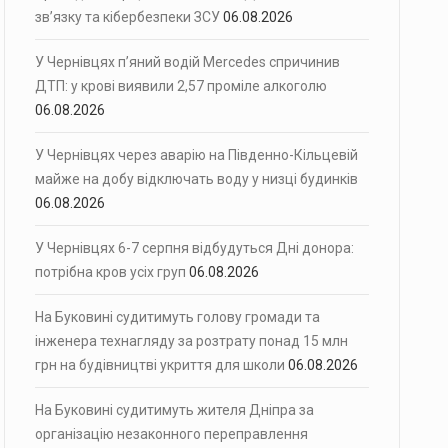
зв’язку та кібербезпеки ЗСУ
06.08.2026
У Чернівцях п’яний водій Mercedes спричинив
ДТП: у крові виявили 2,57 проміле алкоголю
06.08.2026
У Чернівцях через аварію на Південно-Кільцевій
майже на добу відключать воду у низці будинків
06.08.2026
У Чернівцях 6-7 серпня відбудуться Дні донора:
потрібна кров усіх груп
06.08.2026
На Буковині судитимуть голову громади та
інженера технагляду за розтрату понад 15 млн
грн на будівництві укриття для школи
06.08.2026
На Буковині судитимуть жителя Дніпра за
організацію незаконного переправлення