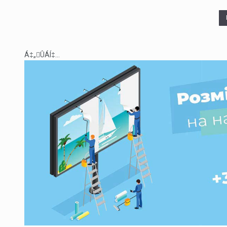
Á‡„ÛÁÍ‡...