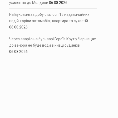
ухилянтів до Молдови
06.08.2026
На Буковині за добу сталося 15 надзвичайних
подій: горіли автомобілі, квартира та сухостій
06.08.2026
Через аварію на бульварі Героїв Крут у Чернівцях
до вечора не буде води в низці будинків
06.08.2026