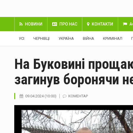
НОВИНИ
ПРО НАС
КОНТАКТИ
А
УСІ
ЧЕРНІВЦІ
УКРАЇНА
ВІЙНА
КРИМІНАЛ
На Буковині прощаю
загинув боронячи н
09.04.2024 (10:00)
КОМЕНТАР