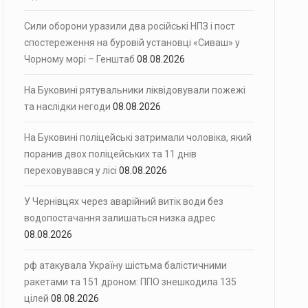
Сили оборони уразили два російські НПЗ і пост
спостереження на буровій установці «Сиваш» у
Чорному морі – Генштаб
08.08.2026
На Буковині рятувальники ліквідовували пожежі
та наслідки негоди
08.08.2026
На Буковині поліцейські затримали чоловіка, який
поранив двох поліцейських та 11 днів
переховувався у лісі
08.08.2026
У Чернівцях через аварійний витік води без
водопостачання залишаться низка адрес
08.08.2026
рф атакувала Україну шістьма балістичними
ракетами та 151 дроном: ППО знешкодила 135
цілей
08.08.2026