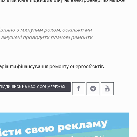
вих атак Київ підвищив ціну на електроенергію майже
рівняно з минулим роком, оскільки ми
 і змушені проводити планові ремонти
варіанти фінансування ремонту енергооб’єктів.
ПІДПИШИСЬ НА НАС У СОЦМЕРЕЖАХ: