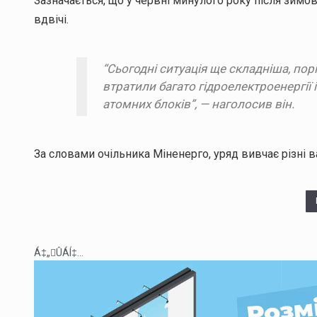
Зазначається, що у червні минулого року після зимо
вдвічі.
“Сьогодні ситуація ще складніша, по
втратили багато гідроелектроенергії
атомних блоків”, — наголосив він.
За словами очільника Міненерго, уряд вивчає різні 
Á‡„ÛÁÍ‡...