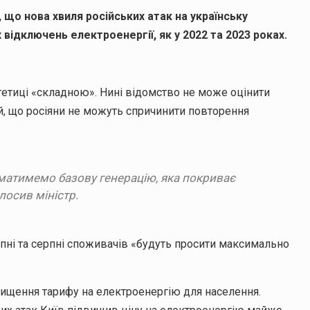
що нова хвиля російських атак на українську
ідключень електроенергії, як у 2022 та 2023 роках.
етиці «складною». Нині відомство не може оцінити
й, що росіяни не можуть спричинити повторення
и матимемо базову генерацію, яка покриває
лосив міністр.
ипні та серпні споживачів «будуть просити максимально
вищення тарифу на електроенергію для населення.