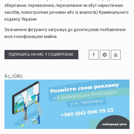
зберігання, перевезення, пересилання чи збут наркотичних
засобів, психотропних речовин або їх аналогів) Кримінального
кодексу України.
За вчинене фігуранту загрожує до десяти років позбавлення
волі з конфіскацією майна.
ПІДПИШИСЬ НА НАС У СОЦМЕРЕЖАХ:
Á‡„ÛÁÍ‡...