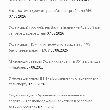
Енергоатом відремонтував п’ять енергоблоків АЕС
07.08.2026
Український гросмейстер Василь Іванчук увійде до Зали
світової шахової слави
07.08.2026
Українська ППО у липні перехопила лише 29 зі 195
балістичних ракет – МОУ
07.08.2026
Міжнародні резерви України становлять $51,2 мільярда
– Нацбанк
07.08.2026
У Чернівцях через ДТП на Вокзальній ускладнений рух
транспорту
07.08.2026
Судитимуть двох буковинців, обвинувачених у
зберіганні і розповсюдженні наркотиків в особливо
великих розмірах
07.08.2026