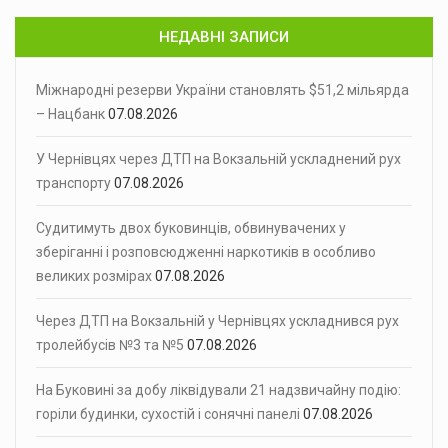
НЕДАВНІ ЗАПИСИ
Міжнародні резерви України становлять $51,2 мільярда
– Нацбанк
07.08.2026
У Чернівцях через ДТП на Вокзальній ускладнений рух
транспорту
07.08.2026
Судитимуть двох буковинців, обвинувачених у
зберіганні і розповсюдженні наркотиків в особливо
великих розмірах
07.08.2026
Через ДТП на Вокзальній у Чернівцях ускладнився рух
тролейбусів №3 та №5
07.08.2026
На Буковині за добу ліквідували 21 надзвичайну подію:
горіли будинки, сухостій і сонячні панелі
07.08.2026