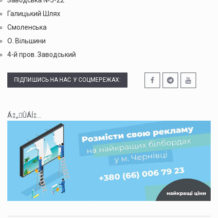
Галицький Шлях
Смоленська
О. Вільшини
4-й пров. Заводський
ПІДПИШИСЬ НА НАС У СОЦМЕРЕЖАХ:
Á‡„ÛÁÍ‡...