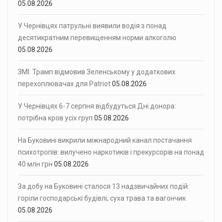
05.08.2026
У Чернівцях патрульні виявили водія з понад
десятикратним перевищенням норми алкоголю
05.08.2026
ЗМІ: Трамп відмовив Зеленському у додаткових
перехоплювачах для Patriot
05.08.2026
У Чернівцях 6-7 серпня відбудуться Дні донора:
потрібна кров усіх груп
05.08.2026
На Буковині викрили міжнародний канал постачання
психотропів: вилучено наркотиків і прекурсорів на понад
40 млн грн
05.08.2026
За добу на Буковині сталося 13 надзвичайних подій:
горіли господарські будівлі, суха трава та вагончик
05.08.2026