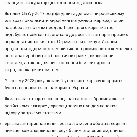
кварцитів та куратор цієї установи від дєріпаски.
Як пише СБУ, у 2012 році фігуранти допомогли російському
олігарху привласнити виробничі потужності кар’єра, попри
на заборону на їхній продаж. Після цього керівництво
видобувної компанії постачало до росії оптові партії гірських
порід для виплавки сталі. Отриману сировину з України
продавали підприємствам військово-промислового комплексу
росії для виробництва балістичних ракет, включаючи
Іскандер, а також для виготовлення бойових дронів
та радіолокаційних систем.
У лютому 2023 року активи Глухівського кар’єру кварцитів
було націоналізовано на користь України.
Як зазначають правоохоронці, на підставі зібраних доказів
російському олігарху дєріпасці заочно повідомлено про
підозру за трьома статтями:
організація привласнення, розтрата майна або заволодіння
ним шляхом зловживання службовим становищем, вчинені