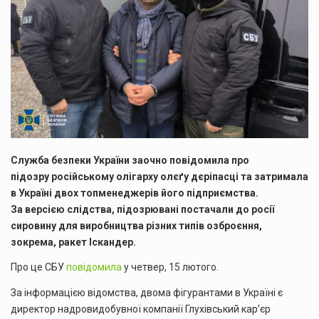
Служба безпеки України заочно повідомила про
підозру російському олігарху олєґу дєріпасці та затримала
в Україні двох топменеджерів його підприємства.
За версією слідства, підозрювані постачали до росії
сировину для виробництва різних типів озброєння,
зокрема, ракет Іскандер.
Про це СБУ
повідомила
у четвер, 15 лютого.
За інформацією відомства, двома фігурантами в Україні є
директор надровидобувної компанії Глухівський кар’єр