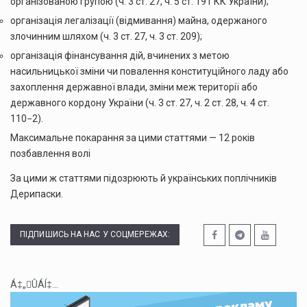
організованою групою (ч. 3 ст. 27, ч. 5 ст. 191 КК України);
організація легалізації (відмивання) майна, одержаного
злочинним шляхом (ч. 3 ст. 27, ч. 3 ст. 209);
організація фінансування дій, вчинених з метою
насильницької зміни чи повалення конституційного ладу або
захоплення державної влади, зміни меж території або
державного кордону України (ч. 3 ст. 27, ч. 2 ст. 28, ч. 4 ст.
110−2).
Максимальне покарання за цими статтями — 12 років
позбавлення волі
За цими ж статтями підозрюють й українських поплічників
Дерипаски.
ПІДПИШИСЬ НА НАС У СОЦМЕРЕЖАХ:
Á‡„ÛÁÍ‡...