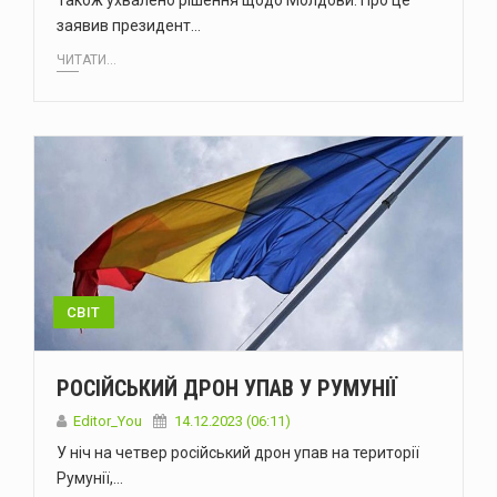
Також ухвалено рішення щодо Молдови. Про це
заявив президент…
ЧИТАТИ...
СВІТ
РОСІЙСЬКИЙ ДРОН УПАВ У РУМУНІЇ
Editor_You
14.12.2023 (06:11)
У ніч на четвер російський дрон упав на території
Румунії,…