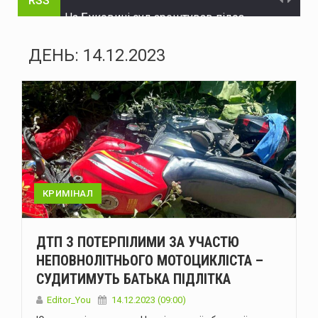
RSS
На Буковині суд арештував підозрюваного у крадіжці з автомийки
У Чернівцях відкрили кримінальне провадження через конфлікт водія автобуса з пасажирами
ДЕНЬ:
14.12.2023
На Буковині оголосили жовтий рівень небезпеки через грозу
Україна планує створити власну антибалістичну систему FREYJA до 2027 року
У Чернівцях п'яний водій Mercedes спричинив ДТП: у крові виявили 2,57 проміле алкоголю
На Буковині судитимуть голову громади та інженера технагляду за розтрату понад 15 млн грн на будівництві укриття для школи
На Буковині судитимуть жителя Дніпра за організацію незаконного переправлення ухилянтів до Молдови
КРИМІНАЛ
На Буковині за добу сталося 15 надзвичайних подій: горіли автомобілі, квартира та сухостій
ДТП З ПОТЕРПІЛИМИ ЗА УЧАСТЮ
Через аварію на бульварі Героїв Крут у Чернівцях до вечора не буде води в низці будинків
НЕПОВНОЛІТНЬОГО МОТОЦИКЛІСТА –
СУДИТИМУТЬ БАТЬКА ПІДЛІТКА
1-й окремий центр Сил безпілотних систем заявив про удар по Московському НПЗ та показав результати операцій у глибині рф
Editor_You
14.12.2023 (09:00)