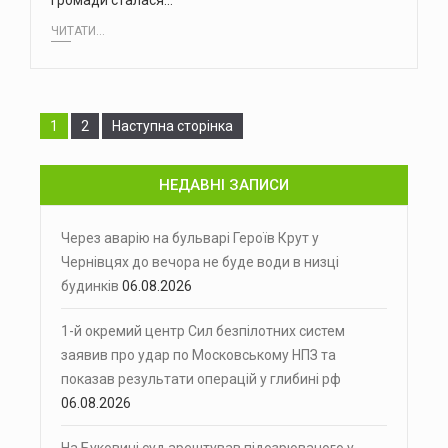
громади сталася…
ЧИТАТИ...
Сторінка
Сторінка
1
2
Наступна сторінка
НЕДАВНІ ЗАПИСИ
Через аварію на бульварі Героїв Крут у
Чернівцях до вечора не буде води в низці
будинків
06.08.2026
1-й окремий центр Сил безпілотних систем
заявив про удар по Московському НПЗ та
показав результати операцій у глибині рф
06.08.2026
На Буковині суд арештував підозрюваного у