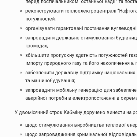
перед постачальником “останньої надії” та пост
реконструювати теплоелектроцентралі “Нафтог
потужностей;
організувати гарантовані постачання вуглеводнів
запровадити державне стимулювання будівництва
громадах;
збільшити пропускну здатність потужностей газ
імпорту природного газу та його накопичення в 
забезпечити державну підтримку національних 
та машинобудування;
запровадити мобільну генерацію для забезпече
аварійної потреби в електропостачанні в окреми
У двомісячний строк Кабміну доручено винести на р
щодо стимулювання виробництва теплової енергі
щодо запровадження кримінальної відповідальн