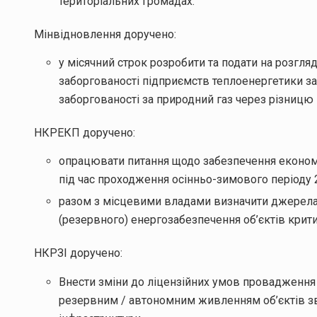
територіальних громадах.
Мінвідновлення доручено:
у місячний строк розробити та подати на розг
заборгованості підприємств теплоенергетики за 
заборгованості за природний газ через різницю 
НКРЕКП доручено:
опрацювати питання щодо забезпечення економі
під час проходження осінньо-зимового періоду 
разом з місцевими владами визначити джерела
(резервного) енергозабезпечення об’єктів крити
НКРЗІ доручено:
Внести зміни до ліцензійних умов провадження 
резервним / автономним живленням об’єктів зв’