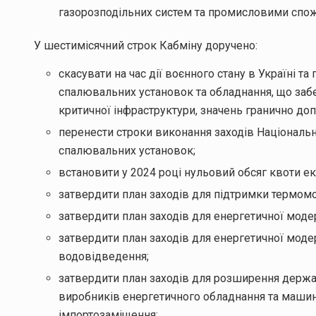
газорозподільних систем та промисловими спо
У шестимісячний строк Кабміну доручено:
скасувати на час дії воєнного стану в Україні т
спалювальних установок та обладнання, що заб
критичної інфраструктури, значень гранично до
перенести строки виконання заходів Національ
спалювальних установок;
встановити у 2024 році нульовий обсяг квоти е
затвердити план заходів для підтримки термомо
затвердити план заходів для енергетичної модер
затвердити план заходів для енергетичної моде
водовідведення;
затвердити план заходів для розширення держа
виробників енергетичного обладнання та машин
імпортозаміщення;