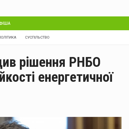
ФІША
ПОЛІТИКА
СУСПІЛЬСТВО
див рішення РНБО
йкості енергетичної