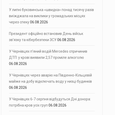
У липні буковинська «швидка» понад тисячу разів
виїжджала на виклики у громадських місцях
через спеку
06.08.2026
Президент офіційно встановив День військ
зв’язку та кібербезпеки ЗСУ
06.08.2026
У Чернівцях п’яний водій Mercedes спричинив
ДТП: у крові виявили 2,57 проміле алкоголю
06.08.2026
У Чернівцях через аварію на Південно-Кільцевій
майже на добу відключать воду у низці будинків
06.08.2026
У Чернівцях 6-7 серпня відбудуться Дні донора:
потрібна кров усіх груп
06.08.2026