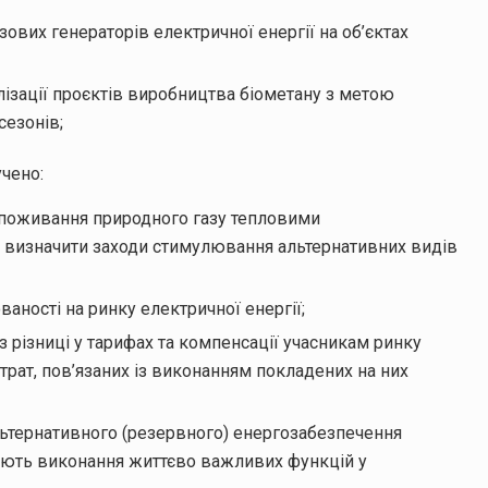
ових генераторів електричної енергії на об’єктах
лізації проєктів виробництва біометану з метою
езонів;
чено:
поживання природного газу тепловими
 визначити заходи стимулювання альтернативних видів
аності на ринку електричної енергії;
 різниці у тарифах та компенсації учасникам ринку
итрат, пов’язаних із виконанням покладених на них
льтернативного (резервного) енергозабезпечення
ечують виконання життєво важливих функцій у