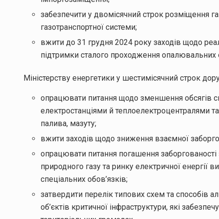
забезпечити у двомісячний строк розміщення газ
газотранспортної системи;
вжити до 31 грудня 2024 року заходів щодо реа
підтримки сталого проходження опалювальних с
Міністерству енергетики у шестимісячний строк дору
опрацювати питання щодо зменшення обсягів с
електростанціями й теплоелектроцентралями та
палива, мазуту;
вжити заходів щодо зниження взаємної заборгов
опрацювати питання погашення заборгованості з
природного газу та ринку електричної енергії в
спеціальних обов’язків;
затвердити перелік типових схем та способів а
об’єктів критичної інфраструктури, які забезп