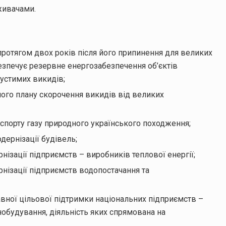
живачами.
а протягом двох років після його припинення для великих
езпечує резервне енергозабезпечення об’єктів
пустимих викидів;
ного плану скорочення викидів від великих
кспорту газу природного українського походження;
дернізації будівель;
нізації підприємств – виробників теплової енергії;
рнізації підприємств водопостачання та
вної цільової підтримки національних підприємств –
обудування, діяльність яких спрямована на