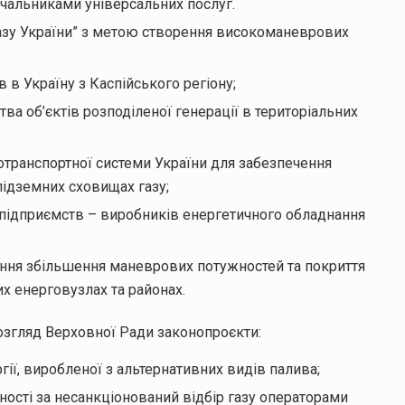
ачальниками універсальних послуг.
азу України” з метою створення високоманеврових
 в Україну з Каспійського регіону;
 об’єктів розподіленої генерації в територіальних
отранспортної системи України для забезпечення
підземних сховищах газу;
підприємств – виробників енергетичного обладнання
ння збільшення маневрових потужностей та покриття
х енерговузлах та районах.
озгляд Верховної Ради законопроєкти:
ї, виробленої з альтернативних видів палива;
ості за несанкціонований відбір газу операторами